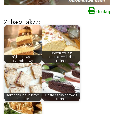
drukuj
Zobacz także:
Drożdżówka z
Trójkolorowy tort
rabarbarem babci
czekoladowy
Halinki
Kokosanki na kruchym
Ciasto czekoladowe z
spodzie
cukinią