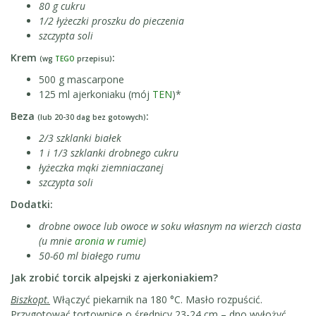
80 g cukru
1/2 łyżeczki proszku do pieczenia
szczypta soli
Krem
:
(wg
TEGO
przepisu)
500 g mascarpone
125 ml ajerkoniaku (mój
TEN
)*
Beza
:
(lub 20-30 dag bez gotowych)
2/3 szklanki białek
1 i 1/3 szklanki drobnego cukru
łyżeczka mąki ziemniaczanej
szczypta soli
Dodatki:
drobne owoce lub owoce w soku własnym na wierzch ciasta
(u mnie
aronia w rumie
)
50-60 ml białego rumu
Jak zrobić torcik alpejski z ajerkoniakiem?
Biszkopt.
Włączyć piekarnik na 180 °C. Masło rozpuścić.
Przygotować tortownice o średnicy 23-24 cm – dno wyłożyć