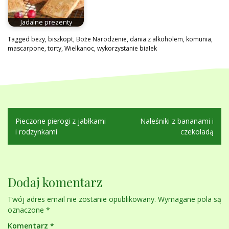
Jadalne prezenty
Tagged
bezy
,
biszkopt
,
Boże Narodzenie
,
dania z alkoholem
,
komunia
,
mascarpone
,
torty
,
Wielkanoc
,
wykorzystanie białek
Nawigacja
Pieczone pierogi z jabłkami
Naleśniki z bananami i
wpisu
i rodzynkami
czekoladą
Dodaj komentarz
Twój adres email nie zostanie opublikowany.
Wymagane pola są
oznaczone
*
Komentarz
*