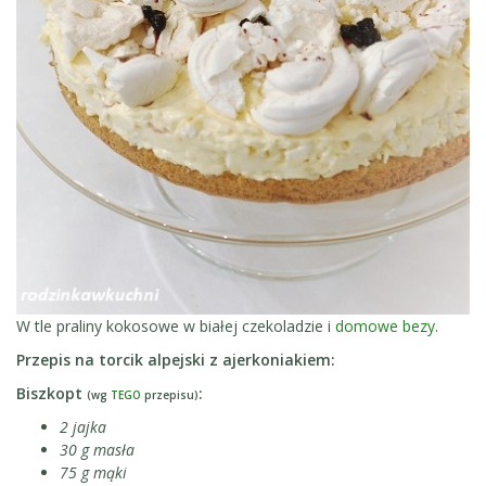
W tle praliny kokosowe w białej czekoladzie i
domowe bezy
.
Przepis na torcik alpejski z ajerkoniakiem:
Biszkopt
:
(wg
TEGO
przepisu)
2 jajka
30 g masła
75 g mąki