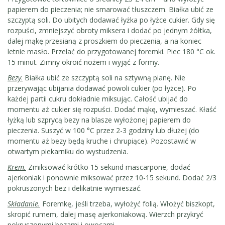
papierem do pieczenia; nie smarować tłuszczem. Białka ubić ze
szczyptą soli. Do ubitych dodawać łyżka po łyżce cukier. Gdy się
rozpuści, zmniejszyć obroty miksera i dodać po jednym żółtka,
dalej mąkę przesianą z proszkiem do pieczenia, a na koniec
letnie masło. Przelać do przygotowanej foremki. Piec 180 °C ok.
15 minut. Zimny okroić nożem i wyjąć z formy.
Bezy
.
Białka ubić ze szczyptą soli na sztywną pianę. Nie
przerywając ubijania dodawać powoli cukier (po łyżce). Po
każdej partii cukru dokładnie miksując. Całość ubijać do
momentu aż cukier się rozpuści. Dodać mąkę, wymieszać. Kłaść
łyżką lub szprycą bezy na blasze wyłożonej papierem do
pieczenia. Suszyć w 100 °C przez 2-3 godziny lub dłużej (do
momentu aż bezy będą kruche i chrupiące). Pozostawić w
otwartym piekarniku do wystudzenia.
Krem.
Zmiksować krótko 15 sekund mascarpone, dodać
ajerkoniak i ponownie miksować przez 10-15 sekund. Dodać 2/3
pokruszonych bez i delikatnie wymieszać.
Składanie.
Foremkę, jeśli trzeba, wyłożyć folią. Włożyć biszkopt,
skropić rumem, dalej masę ajerkoniakową. Wierzch przykryć
pokruszonymi bezami i owocami.