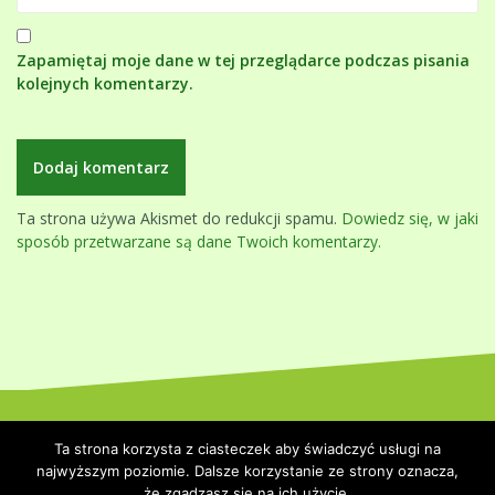
Zapamiętaj moje dane w tej przeglądarce podczas pisania
kolejnych komentarzy.
Ta strona używa Akismet do redukcji spamu.
Dowiedz się, w jaki
sposób przetwarzane są dane Twoich komentarzy.
Dumnie wspierane przez WordPressa
|
Szablon:
Oblique
by
Ta strona korzysta z ciasteczek aby świadczyć usługi na
Themeisle.
najwyższym poziomie. Dalsze korzystanie ze strony oznacza,
że zgadzasz się na ich użycie.