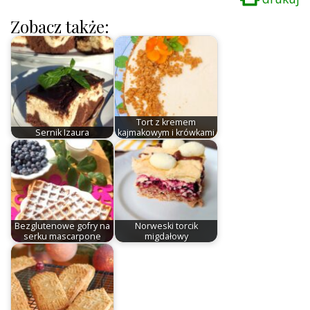
Zobacz także:
Tort z kremem
Sernik Izaura
kajmakowym i krówkami
Bezglutenowe gofry na
Norweski torcik
serku mascarpone
migdałowy