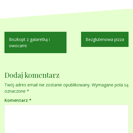
Nawigacja
Biszkopt z galaretką i
Bezglutenowa pizza
wpisu
owocami
Dodaj komentarz
Twój adres email nie zostanie opublikowany.
Wymagane pola są
oznaczone
*
Komentarz
*