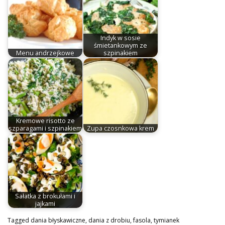
Indyk w sosie
śmietankowym ze
Menu andrzejkowe
szpinakiem
Kremowe risotto ze
szparagami i szpinakiem
Zupa czosnkowa krem
Sałatka z brokułami i
jajkami
Tagged
dania błyskawiczne
,
dania z drobiu
,
fasola
,
tymianek