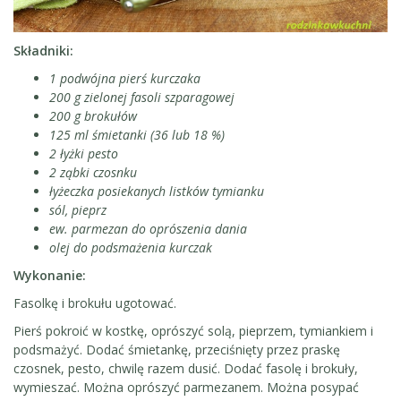
Składniki:
1 podwójna pierś kurczaka
200 g zielonej fasoli szparagowej
200 g brokułów
125 ml śmietanki (36 lub 18 %)
2 łyżki pesto
2 ząbki czosnku
łyżeczka posiekanych listków tymianku
sól, pieprz
ew. parmezan do oprószenia dania
olej do podsmażenia kurczak
Wykonanie:
Fasolkę i brokułu ugotować.
Pierś pokroić w kostkę, oprószyć solą, pieprzem, tymiankiem i
podsmażyć. Dodać śmietankę, przeciśnięty przez praskę
czosnek, pesto, chwilę razem dusić. Dodać fasolę i brokuły,
wymieszać. Można oprószyć parmezanem. Można posypać