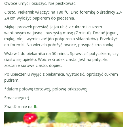
Owoce umyć i osuszyć. Nie pestkować.
Ciasto.
Piekarnik włączyć na 180 °C. Dno foremkę o średnicy 23-
24 cm wyłożyć papierem do pieczenia.
Mąkę i proszek przesiać. Jajka ubić z cukrem i cukrem
waniliowym na jasną i puszystą masę (7 minut). Dodać jogurt,
mąkę, olej i wymieszać (do połączenia składników). Przełożyć
do foremki. Na wierzch położyć owoce, posypać kruszonką.
Wstawić do piekarnika na 50 minut. Sprawdzić patyczkiem, czy
ciasto się upiekło. Wbić w środek ciasta. Jeśli na patyczku
zostanie surowe ciasto, dopiec.
Po upieczeniu wyjąć z piekarnika, wystudzić, oprószyć cukrem
pudrem.
*dałam połowę tortowej, połowę orkiszowej
Smacznego :).
Znajdź mnie na
fb
.