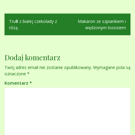
Nawigacja
Trufle z białej czekolady z
Makaron ze szpiankiem i
wpisu
różą
wędzonym łososiem
Dodaj komentarz
Twój adres email nie zostanie opublikowany.
Wymagane pola są
oznaczone
*
Komentarz
*