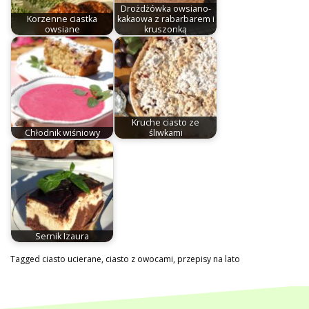
Drożdżówka owsiano-
Korzenne ciastka
kakaowa z rabarbarem i
owsiane
kruszonką
Kruche ciasto ze
Chłodnik wiśniowy
śliwkami
Sernik Izaura
Tagged
ciasto ucierane
,
ciasto z owocami
,
przepisy na lato