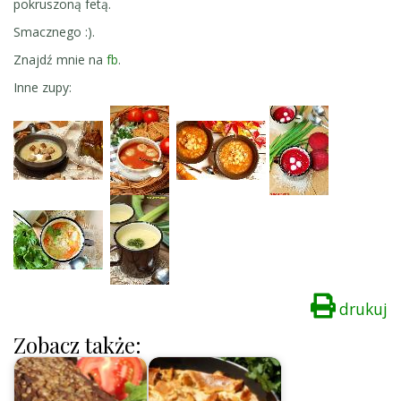
pokruszoną fetą.
Smacznego :).
Znajdź mnie na
fb
.
Inne zupy:
drukuj
Zobacz także: