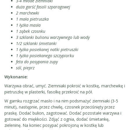
3-4 młode ziemniaki
duża garść fasoli szparagowej
2 marchewki
1 mała pietruszka
1 łyżka masła
1 ząbek czosnku
3 szklanki bulionu warzywnego lub wody
1/2 szklanki śmietanki
1 łyżka posiekanej natki pietruszki
1 łyżka posiekanego szczypiorku
feta do posypania zupy
sól, pieprz
Wykonanie:
Warzywa obrać, umyć. Ziemniaki pokroić w kostkę, marchewkę i
pietruszkę w plasterki, fasolkę przekroić na pół.
W garnku rozgrzać masło i na nim podsmażyć ziemniaki (3-5
minut), następnie, przez chwilę, czosnek przeciśnięty przez
praskę. Dodać bulion, zagotować. Dodać pozostałe warzywa i
gotować do miękkości. Zdjąć z ognia, dodać śmietankę,
zieleninę. Na koniec posypać pokrojoną w kostkę lub