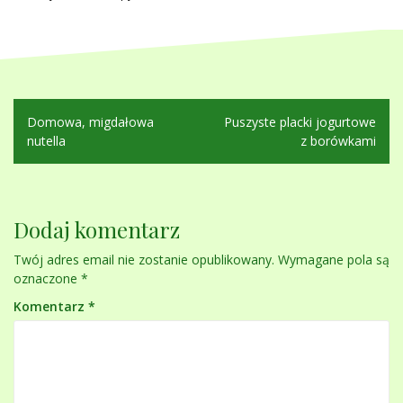
Nawigacja
Domowa, migdałowa
Puszyste placki jogurtowe
wpisu
nutella
z borówkami
Dodaj komentarz
Twój adres email nie zostanie opublikowany.
Wymagane pola są
oznaczone
*
Komentarz
*