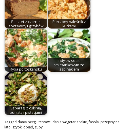
Pasztet z czarnej
Pieczony naleśnik z
soczewicy i grzybów
kurkami
Indyk w sosie
śmietankowym ze
Ryba po toskańsku
szpinakiem
Szparagi z cukinią,
burratą i pistacjami
Tagged
dania bezglutenowe
,
dania wegetariańskie
,
fasola
,
przepisy na
lato
,
szybki obiad
,
zupy