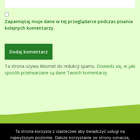
Zapamiętaj moje dane w tej przeglądarce podczas pisania
kolejnych komentarzy.
Ta strona używa Akismet do redukcji spamu.
Dowiedz się, w jaki
sposób przetwarzane są dane Twoich komentarzy.
Dumnie wspierane przez WordPressa
|
Szablon:
Oblique
by
Ta strona korzysta z ciasteczek aby świadczyć usługi na
Themeisle.
najwyższym poziomie. Dalsze korzystanie ze strony oznacza,