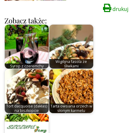
drukuj
Zobacz także:
Wigilijna fasola ze
Syrop z czeremchy
śliwkami
Tort dacquoise (dakłas)
Tarta owsiana orzech w
na biszkopcie
słonym karmelu