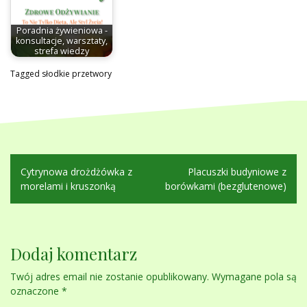
Poradnia żywieniowa -
konsultacje, warsztaty,
strefa wiedzy
Tagged
słodkie przetwory
Nawigacja
Cytrynowa drożdżówka z
Placuszki budyniowe z
wpisu
morelami i kruszonką
borówkami (bezglutenowe)
Dodaj komentarz
Twój adres email nie zostanie opublikowany.
Wymagane pola są
oznaczone
*