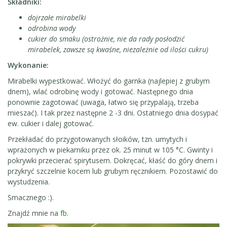
Składniki:
dojrzałe mirabelki
odrobina wody
cukier do smaku (ostrożnie, nie da rady posłodzić
mirabelek, zawsze są kwaśne, niezależnie od ilości cukru)
Wykonanie:
Mirabelki wypestkować. Włożyć do garnka (najlepiej z grubym
dnem), wlać odrobinę wody i gotować. Następnego dnia
ponownie zagotować (uwaga, łatwo się przypalają, trzeba
mieszać). I tak przez następne 2 -3 dni. Ostatniego dnia dosypać
ew. cukier i dalej gotować.
Przekładać do przygotowanych słoików, tzn. umytych i
wprażonych w piekarniku przez ok. 25 minut w 105 °C. Gwinty i
pokrywki przecierać spirytusem. Dokręcać, kłaść do góry dnem i
przykryć szczelnie kocem lub grubym ręcznikiem. Pozostawić do
wystudzenia.
Smacznego :).
Znajdź mnie na
fb
.