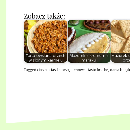
Zobacz także:
Tarta owsiana orzech
Mazurek z kremem z
Mazurek 
w słonym karmelu
marakui
orz
Tagged
ciasta i ciastka bezglutenowe
,
ciasto kruche
,
dania bezg