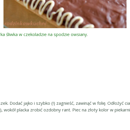
ka śliwka w czekoladzie na spodzie owsiany
.
k. Dodać jajko i szybko (!) zagnieść, zawinąć w folię. Odłożyć c
 wokół placka zrobić ozdobny rant. Piec na złoty kolor w piekar