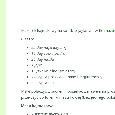
Mazurek kajmakowy na spodzie jaglanym w tle
mazur
Ciasto:
35 dag mąki jaglanej
10 dag cukru pudru
20 dag masła
1 jajko
1 łyżka kwaśnej śmietany
szczypta proszku (u mnie bezglutenowy)
szczypta soli
Mąkę połączyć z pudrem i posiekać z masłem na prosze
przełożyć do foremki mazurkowej (bez jednego boku),
Masa kajmakowa:
2 szklanki mleka 3,2 %