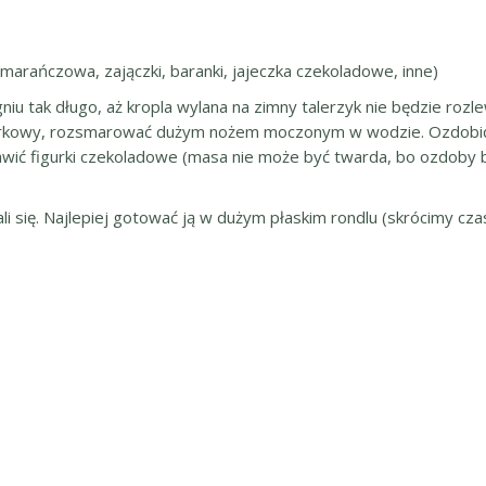
marańczowa, zajączki, baranki, jajeczka czekoladowe, inne)
u tak długo, aż kropla wylana na zimny talerzyk nie będzie rozl
rkowy, rozsmarować dużym nożem moczonym w wodzie. Ozdobić np
awić figurki czekoladowe (masa nie może być twarda, bo ozdoby b
li się. Najlepiej gotować ją w dużym płaskim rondlu (skrócimy cz