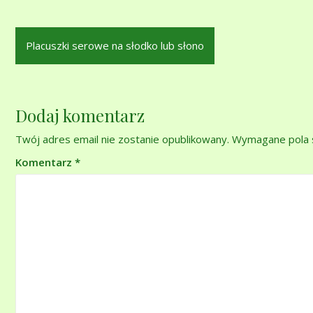
Nawigacja
Placuszki serowe na słodko lub słono
wpisu
Dodaj komentarz
Twój adres email nie zostanie opublikowany.
Wymagane pola 
Komentarz
*