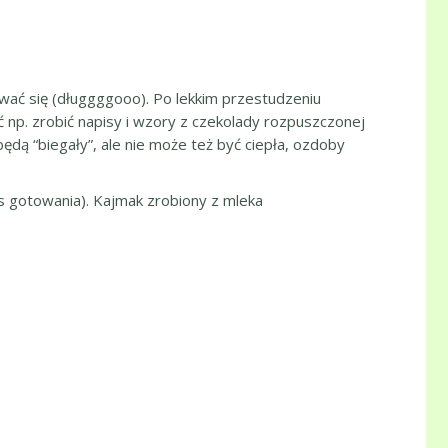
ewać się (długgggooo). Po lekkim przestudzeniu
. zrobić napisy i wzory z czekolady rozpuszczonej
ędą “biegały”, ale nie może też być ciepła, ozdoby
as gotowania). Kajmak zrobiony z mleka