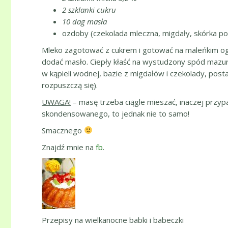
2 szklanki cukru
10 dag masła
ozdoby (czekolada mleczna, migdały, skórka po
Mleko zagotować z cukrem i gotować na maleńkim ogni
dodać masło. Ciepły kłaść na wystudzony spód mazu
w kąpieli wodnej, bazie z migdałów i czekolady, post
rozpuszczą się).
UWAGA!
– masę trzeba ciągle mieszać, inaczej przypa
skondensowanego, to jednak nie to samo!
Smacznego
Znajdź mnie na
fb
.
Przepisy na wielkanocne babki i babeczki