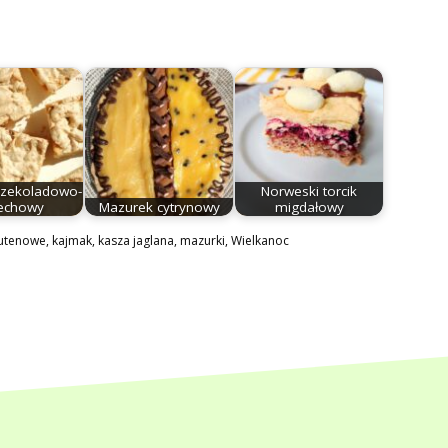
czekoladowo-
Norweski torcik
echowy
Mazurek cytrynowy
migdałowy
lutenowe
,
kajmak
,
kasza jaglana
,
mazurki
,
Wielkanoc