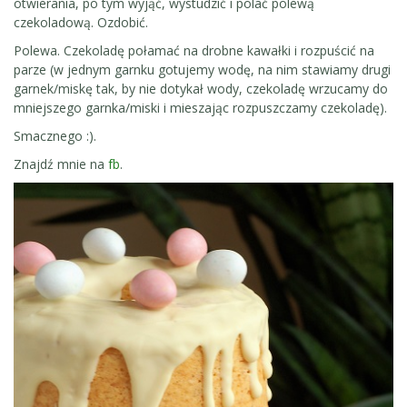
otwierania, po tym wyjąć, wystudzić i polać polewą
czekoladową. Ozdobić.
Polewa. Czekoladę połamać na drobne kawałki i rozpuścić na
parze (w jednym garnku gotujemy wodę, na nim stawiamy drugi
garnek/miskę tak, by nie dotykał wody, czekoladę wrzucamy do
mniejszego garnka/miski i mieszając rozpuszczamy czekoladę).
Smacznego :).
Znajdź mnie na
fb
.