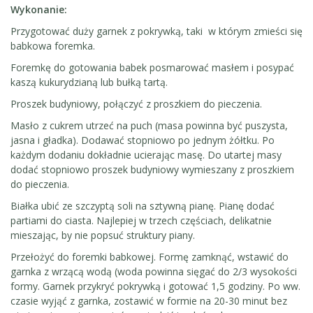
Wykonanie:
Przygotować duży garnek z pokrywką, taki w którym zmieści się
babkowa foremka.
Foremkę do gotowania babek posmarować masłem i posypać
kaszą kukurydzianą lub bułką tartą.
Proszek budyniowy, połączyć z proszkiem do pieczenia.
Masło z cukrem utrzeć na puch (masa powinna być puszysta,
jasna i gładka). Dodawać stopniowo po jednym żółtku. Po
każdym dodaniu dokładnie ucierając masę. Do utartej masy
dodać stopniowo proszek budyniowy wymieszany z proszkiem
do pieczenia.
Białka ubić ze szczyptą soli na sztywną pianę. Pianę dodać
partiami do ciasta. Najlepiej w trzech częściach, delikatnie
mieszając, by nie popsuć struktury piany.
Przełożyć do foremki babkowej. Formę zamknąć, wstawić do
garnka z wrzącą wodą (woda powinna sięgać do 2/3 wysokości
formy. Garnek przykryć pokrywką i gotować 1,5 godziny. Po ww.
czasie wyjąć z garnka, zostawić w formie na 20-30 minut bez