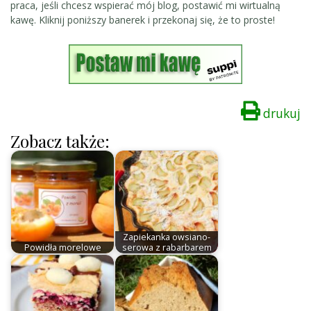
praca, jeśli chcesz wspierać mój blog, postawić mi wirtualną
kawę. Kliknij poniższy banerek i przekonaj się, że to proste!
drukuj
Zobacz także:
Zapiekanka owsiano-
Powidła morelowe
serowa z rabarbarem