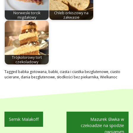
Norweski torcik
Chleb orkiszowy na
migdałowy
zakwasie
Trójkolorowy tort
czekoladowy
Tagged
babka gotowana
,
babki
,
ciasta i ciastka bezglutenowe
,
ciasto
ucierane
,
dania bezglutenowe
,
słodkości bez piekarnika
,
Wielkanoc
Nawigacja
Sernik Malakoff
Mazurek śliwka w
wpisu
czekoadzie na spodzie
owsianym