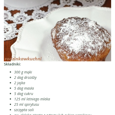
Składniki:
300 g mąki
2 dag drożdży
2 jajka
5 dag masła
5 dag cukru
125 ml letniego mleka
25 ml spirytusu
szczypta soli