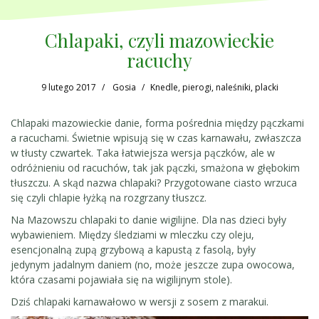
Chlapaki, czyli mazowieckie
racuchy
9 lutego 2017
Gosia
Knedle, pierogi, naleśniki, placki
Chlapaki mazowieckie danie, forma pośrednia między pączkami
a racuchami. Świetnie wpisują się w czas karnawału, zwłaszcza
w tłusty czwartek. Taka łatwiejsza wersja pączków, ale w
odróżnieniu od racuchów, tak jak pączki, smażona w głębokim
tłuszczu. A skąd nazwa chlapaki? Przygotowane ciasto wrzuca
się czyli chlapie łyżką na rozgrzany tłuszcz.
Na Mazowszu chlapaki to danie wigilijne. Dla nas dzieci były
wybawieniem. Między śledziami w mleczku czy oleju,
esencjonalną zupą grzybową a kapustą z fasolą, były
jedynym jadalnym daniem (no, może jeszcze zupa owocowa,
która czasami pojawiała się na wigilijnym stole).
Dziś chlapaki karnawałowo w wersji z sosem z marakui.