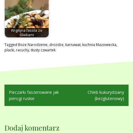
Wigilijna fasola ze
śliwkami
Tagged
Boże Narodzenie
,
drożdże
,
karnawał
,
kuchnia Mazowiecka
,
placki
,
racuchy
,
tłusty czwartek
Nawigacja
Pieczarki faszerowane jak
Chleb kukurydziany
wpisu
pierogi ruskie
(bezglutenowy)
Dodaj komentarz