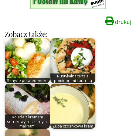
drukuj
Zobacz także:
Rustykalna tarta z
Sznycle po wiedeńsku
pomidorami i burratą
Rolada z kremem
sernikowym i czarnymi
malinami
Zupa czosnkowa krem