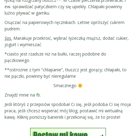
łyżką na rozgrzany tłuszcz**. W czasie pieczenia przewracać i
ew. sprawdzać patyczkiem czy się upiekły. Chlapaki powinny
luźno pływać w garnku.
Osączać na papierowych ręcznikach. Letnie oprószyć cukrem
pudrem.
Sos.
Marakuje przekroić, wybrać łyżeczką miąższ, dodać cukier,
jogurt i wymieszać.
*ciasto jest rzadsze niż na bułki, raczej podobne do
pączkowego
**ostrożnie z tym “chlapanie”, tłuszcz jest gorący; chlapaki, to
nie pączki, powinny być nieregularne
Smacznego
Znajdź mnie na
fb
.
Jeśli któryś z przepisów spodobał Ci się, jeśli podoba Ci się moja
praca, jeśli chcesz wspierać mój blog, postawić mi wirtualną
kawę. Kliknij poniższy banerek i przekonaj się, że to proste!