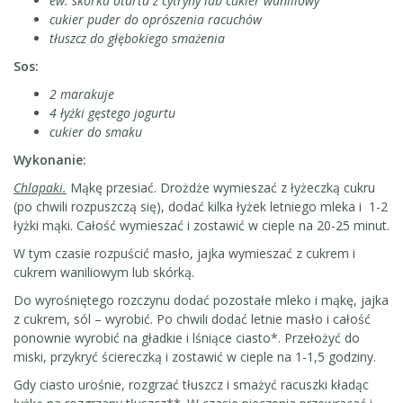
ew. skórka otarta z cytryny lub cukier waniliowy
cukier puder do oprószenia racuchów
tłuszcz do głębokiego smażenia
Sos:
2 marakuje
4 łyżki gęstego jogurtu
cukier do smaku
Wykonanie:
Chlapaki.
Mąkę przesiać. Drożdże wymieszać z łyżeczką cukru
(po chwili rozpuszczą się), dodać kilka łyżek letniego mleka i 1-2
łyżki mąki. Całość wymieszać i zostawić w cieple na 20-25 minut.
W tym czasie rozpuścić masło, jajka wymieszać z cukrem i
cukrem waniliowym lub skórką.
Do wyrośniętego rozczynu dodać pozostałe mleko i mąkę, jajka
z cukrem, sól – wyrobić. Po chwili dodać letnie masło i całość
ponownie wyrobić na gładkie i lśniące ciasto*. Przełożyć do
miski, przykryć ściereczką i zostawić w cieple na 1-1,5 godziny.
Gdy ciasto urośnie, rozgrzać tłuszcz i smażyć racuszki kładąc