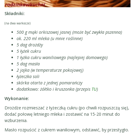
Składniki:
(na dwa warkocze)
500 g mąki orkiszowej jasnej (może być zwykła pszenna)
ok. 220 ml mleka (u mnie roślinne)
5 dag drożdży
5 łyżek cukru
1 łyżka cukru waniliowego (najlepiej domowego)
5 dag masła
2 jajka (w temperaturze pokojowej)
łyżeczka soli
skórka otarta z jednej pomarańczy
dodatkowo: żółtko i kruszonka (przepis
TU
)
Wykonanie:
Drożdże rozmieszać z łyżeczką cukru (po chwili rozpuszczą się),
dodać połowę letniego mleka i zostawić na 15-20 minut do
wzburzenia.
Masło rozpuścić z cukrem waniliowym, odstawić, by przestygło.