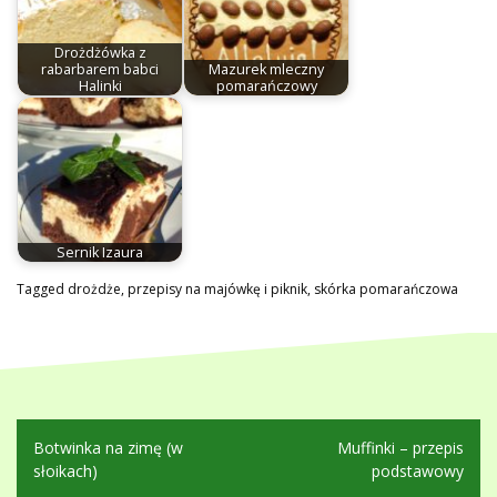
Drożdżówka z
rabarbarem babci
Mazurek mleczny
Halinki
pomarańczowy
Sernik Izaura
Tagged
drożdże
,
przepisy na majówkę i piknik
,
skórka pomarańczowa
Nawigacja
Botwinka na zimę (w
Muffinki – przepis
wpisu
słoikach)
podstawowy