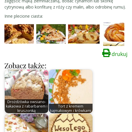
zagęścić mąką ziemniaczaną, dodać cynamon lub skórkę
cytrynową albo konfiturę z róży czy malin, albo odrobinę rumu).
Inne plecione ciasta:
drukuj
Zobacz także:
Drożdżówka owsiano-
kakaowa z rabarbarem i
Tort z kremem
kruszonką
kajmakowym i krówkami