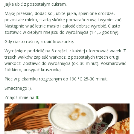
Jajka ubić z pozostałym cukrem.
Mąkę przesiać, dodać sól, ubite jajka, spienione drożdże,
pozostałe mleko, startą skórkę pomarańczową i wymieszać.
Następnie wlać letnie masło i całość dobrze wyrobić. Ciasto
zostawić w ciepłym miejscu do wyrośnięcia (1-1,5 godziny).
Gdy ciasto rośnie, zrobić kruszonkę.
Wyrośnięte podzielić na 6 części, z każdej uformować wałek. Z
trzech wałków zapleść warkocz, z pozostałych trzech drugi
warkocz. Zostawić do wyrośnięcia (ok. 30 minut). Posmarować
żółtkiem, posypać kruszonką.
Piec w piekarniku rozgrzanym do 190 °C 25-30 minut.
Smacznego :).
Znajdź mnie na
fb