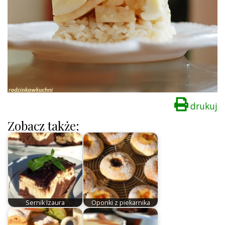
drukuj
Zobacz także:
Sernik Izaura
Oponki z piekarnika