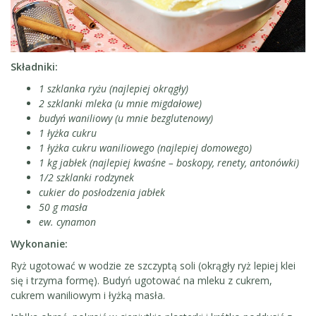
Składniki:
1 szklanka ryżu (najlepiej okrągły)
2 szklanki mleka (u mnie migdałowe)
budyń waniliowy (u mnie bezglutenowy)
1 łyżka cukru
1 łyżka cukru waniliowego (najlepiej domowego)
1 kg jabłek (najlepiej kwaśne – boskopy, renety, antonówki)
1/2 szklanki rodzynek
cukier do posłodzenia jabłek
50 g masła
ew. cynamon
Wykonanie:
Ryż ugotować w wodzie ze szczyptą soli (okrągły ryż lepiej klei
się i trzyma formę). Budyń ugotować na mleku z cukrem,
cukrem waniliowym i łyżką masła.