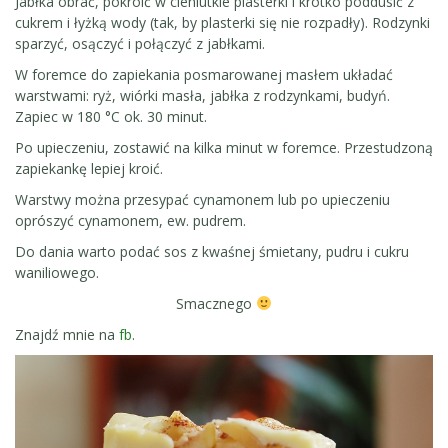
Jabłka obrać, pokroić w cieniutkie plasterki i krótko poddusić z
cukrem i łyżką wody (tak, by plasterki się nie rozpadły). Rodzynki
sparzyć, osączyć i połączyć z jabłkami.
W foremce do zapiekania posmarowanej masłem układać
warstwami: ryż, wiórki masła, jabłka z rodzynkami, budyń.
Zapiec w 180 °C ok. 30 minut.
Po upieczeniu, zostawić na kilka minut w foremce. Przestudzoną
zapiekankę lepiej kroić.
Warstwy można przesypać cynamonem lub po upieczeniu
oprószyć cynamonem, ew. pudrem.
Do dania warto podać sos z kwaśnej śmietany, pudru i cukru
waniliowego.
Smacznego
Znajdź mnie na
fb
.