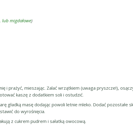
, lub migdałowe
)
 i prażyć, mieszając. Zalać wrzątkiem (uwaga pryszcze!), osączyć
tować kaszę z dodatkiem soli i ostudzić.
ę gładką masę dodając powoli letnie mleko. Dodać pozostałe skład
dstawić do wyrośnięcia.
makują z cukrem pudrem i sałatką owocową.