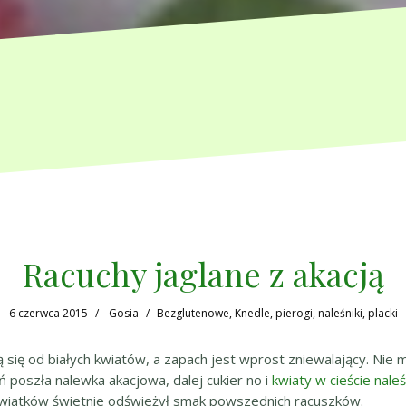
Racuchy jaglane z akacją
6 czerwca 2015
Gosia
Bezglutenowe
,
Knedle, pierogi, naleśniki, placki
ą się od białych kwiatów, a zapach jest wprost zniewalający. Nie
ń poszła nalewka akacjowa, dalej cukier no i
kwiaty w cieście nal
 kwiatków świetnie odświeżył smak powszednich racuszków.