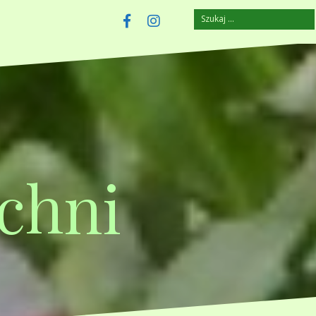
Szukaj:
szczuplejemy.pl
Facebook
Instagram
chni