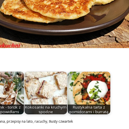
k - torcik z
Kokosanki na kruchym
Rustykalna tarta z
 powidłami
spodzie
pomidorami i burratą
ana
,
przepisy na lato
,
racuchy
,
tłusty czwartek