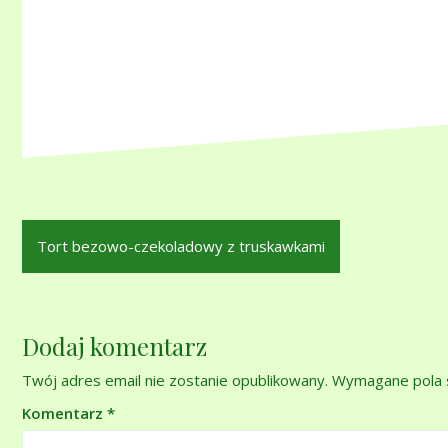
Nawigacja
Tort bezowo-czekoladowy z truskawkami
wpisu
Dodaj komentarz
Twój adres email nie zostanie opublikowany.
Wymagane pola 
Komentarz
*