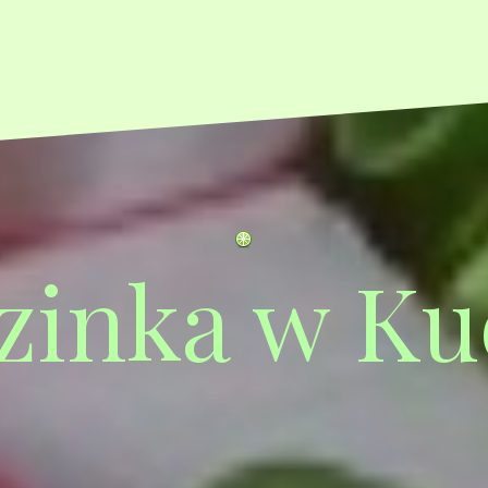
zinka w Ku