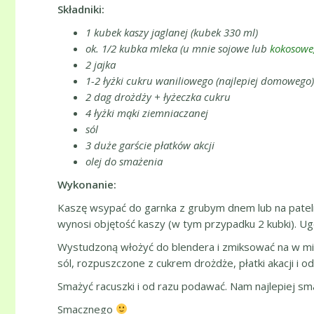
Składniki:
1 kubek kaszy jaglanej (kubek 330 ml)
ok. 1/2 kubka mleka (u mnie sojowe lub
kokosowe
2 jajka
1-2 łyżki cukru waniliowego (najlepiej domowego)
2 dag drożdży + łyżeczka cukru
4 łyżki mąki ziemniaczanej
sól
3 duże garście płatków akcji
olej do smażenia
Wykonanie:
Kaszę wsypać do garnka z grubym dnem lub na patelnię
wynosi objętość kaszy (w tym przypadku 2 kubki). Ugo
Wystudzoną włożyć do blendera i zmiksować na w miar
sól, rozpuszczone z cukrem drożdże, płatki akacji i o
Smażyć racuszki i od razu podawać. Nam najlepiej s
Smacznego