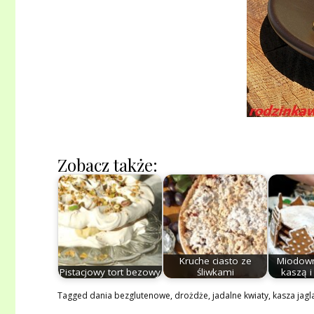
Zobacz także:
Kruche ciasto ze
Miodowni
Pistacjowy tort bezowy
śliwkami
kaszą i
Tagged
dania bezglutenowe
,
drożdże
,
jadalne kwiaty
,
kasza jagl