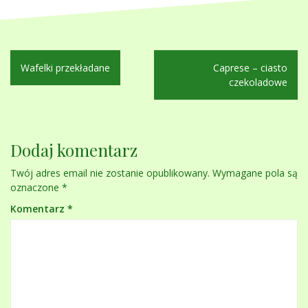
Nawigacja
Wafelki przekładane
Caprese – ciasto
wpisu
czekoladowe
Dodaj komentarz
Twój adres email nie zostanie opublikowany.
Wymagane pola są
oznaczone
*
Komentarz
*