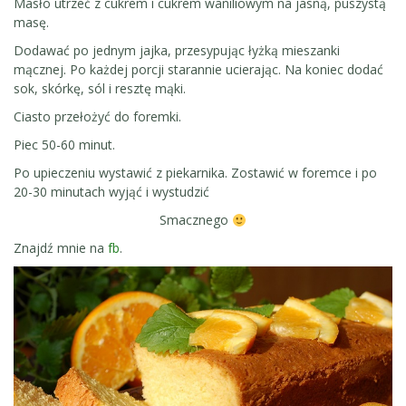
Masło utrzeć z cukrem i cukrem waniliowym na jasną, puszystą
masę.
Dodawać po jednym jajka, przesypując łyżką mieszanki
mącznej. Po każdej porcji starannie ucierając. Na koniec dodać
sok, skórkę, sól i resztę mąki.
Ciasto przełożyć do foremki.
Piec 50-60 minut.
Po upieczeniu wystawić z piekarnika. Zostawić w foremce i po
20-30 minutach wyjąć i wystudzić
Smacznego
Znajdź mnie na
fb
.