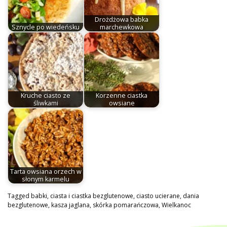
Drożdżowa babka
Sznycle po wiedeńsku
marchewkowa
Kruche ciasto ze
Korzenne ciastka
śliwkami
owsiane
Tarta owsiana orzech w
słonym karmelu
Tagged
babki
,
ciasta i ciastka bezglutenowe
,
ciasto ucierane
,
dania
bezglutenowe
,
kasza jaglana
,
skórka pomarańczowa
,
Wielkanoc