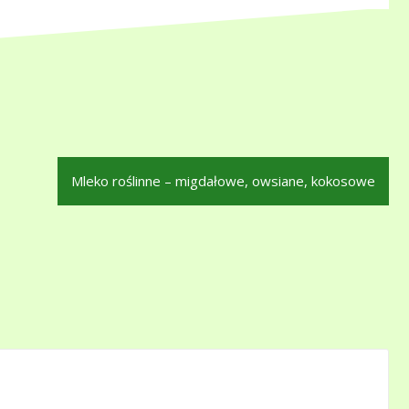
Mleko roślinne – migdałowe, owsiane, kokosowe