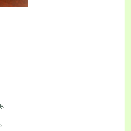
y.
o.