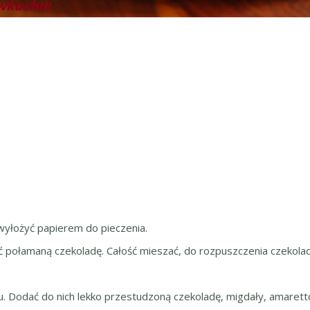
yłożyć papierem do pieczenia.
ć połamaną czekoladę. Całość mieszać, do rozpuszczenia czekolad
u. Dodać do nich lekko przestudzoną czekoladę, migdały, amarett