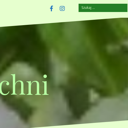
Szukaj:
szczuplejemy.pl
Facebook
Instagram
chni