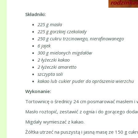
Składniki:
225 g masła
225 g gorzkiej czekolady
250 g cukru trzcinowego, nierafinowanego
6 jajek
300 g mielonych migdałów
2 łyżeczki kakao
2 łyżeczki amaretto
szczypta soli
kakao lub cukier puder do oprószenia wierzchu
Wykonanie:
Tortownicę o średnicy 24 cm posmarować masłem i w
Masło roztopić, zestawić z ognia i do gorącego doda
Migdały wymieszać z kakao.
Żółtka utrzeć na puszystą i jasną masę ze 150 g cukr