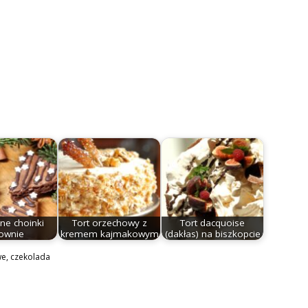
ne choinki
Tort orzechowy z
Tort dacquoise
ownie
kremem kajmakowym
(dakłas) na biszkopcie
we
,
czekolada