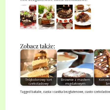
Zobacz także:
Trójkolorowy tort
Brownie z masłem
Korzen
czekoladowy
migdałowym
br
Tagged
bakalie
,
ciasta i ciastka bezglutenowe
,
ciasto czekolado