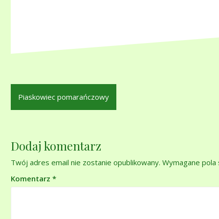
Nawigacja
Piaskowiec pomarańczowy
wpisu
Dodaj komentarz
Twój adres email nie zostanie opublikowany.
Wymagane pola 
Komentarz
*