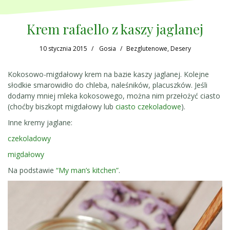
Krem rafaello z kaszy jaglanej
10 stycznia 2015
Gosia
Bezglutenowe
,
Desery
Kokosowo-migdałowy krem na bazie kaszy jaglanej. Kolejne
słodkie smarowidło do chleba, naleśników, placuszków. Jeśli
dodamy mniej mleka kokosowego, można nim przełożyć ciasto
(choćby biszkopt migdałowy lub
ciasto czekoladowe
).
Inne kremy jaglane:
czekoladowy
migdałowy
Na podstawie
“My man’s kitchen”
.