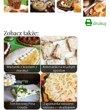
drukuj
Zobacz także:
Mazurek z kremem z
Kokosanki na kruchym
marakui
spodzie
Tort bezowy Pina
Zapiekanka owsiano-
Colada
serowa z rabarbarem