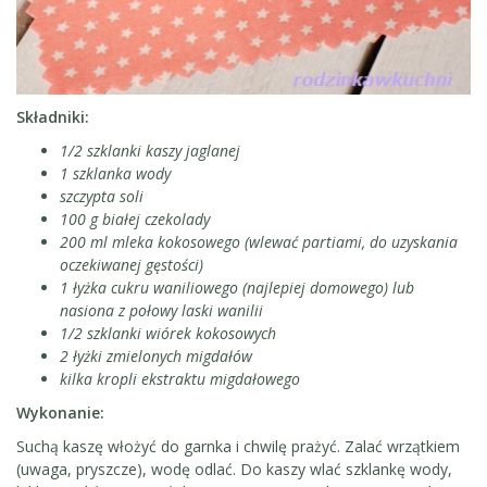
Składniki:
1/2 szklanki kaszy jaglanej
1 szklanka wody
szczypta soli
100 g białej czekolady
200 ml mleka kokosowego (wlewać partiami, do uzyskania
oczekiwanej gęstości)
1 łyżka cukru waniliowego (najlepiej domowego) lub
nasiona z połowy laski wanilii
1/2 szklanki wiórek kokosowych
2 łyżki zmielonych migdałów
kilka kropli ekstraktu migdałowego
Wykonanie:
Suchą kaszę włożyć do garnka i chwilę prażyć. Zalać wrzątkiem
(uwaga, pryszcze), wodę odlać. Do kaszy wlać szklankę wody,