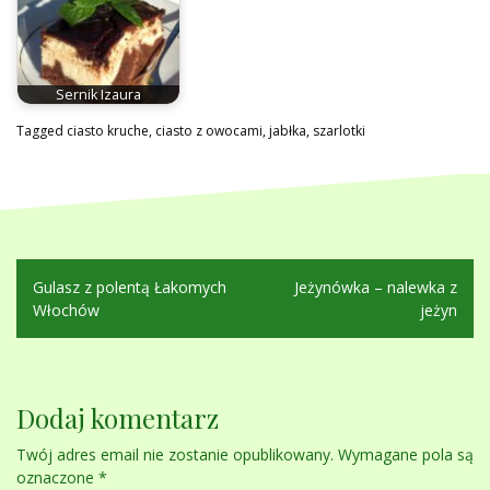
Sernik Izaura
Tagged
ciasto kruche
,
ciasto z owocami
,
jabłka
,
szarlotki
Nawigacja
Gulasz z polentą Łakomych
Jeżynówka – nalewka z
wpisu
Włochów
jeżyn
Dodaj komentarz
Twój adres email nie zostanie opublikowany.
Wymagane pola są
oznaczone
*