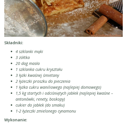
Składniki:
4 szklanki mąki
3 żółtka
20 dag masła
1 szklanka cukru kryształu
3 łyżki kwaśnej śmietany
2 łyżeczki proszku do pieczenia
1 łyżka cukru waniliowego (najlepiej domowego)
1,5 kg startych i odciśniętych jabłek (najlepiej kwaśne –
antonówki, renety, boskopy)
cukier do jabłek (do smaku)
1-2 łyżeczki zmielonego cynamonu
Wykonanie: