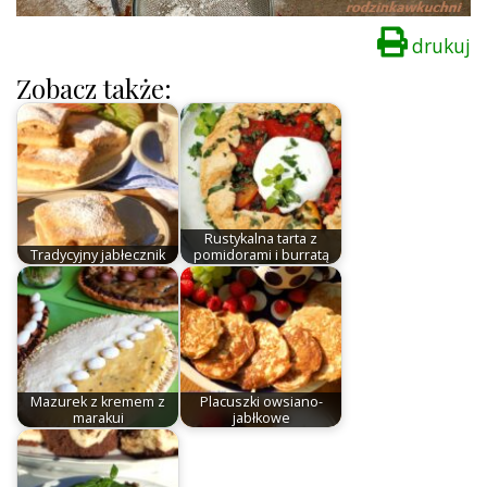
drukuj
Zobacz także:
Rustykalna tarta z
Tradycyjny jabłecznik
pomidorami i burratą
Mazurek z kremem z
Placuszki owsiano-
marakui
jabłkowe