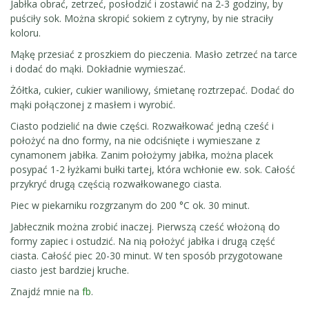
Jabłka obrać, zetrzeć, posłodzić i zostawić na 2-3 godziny, by
puściły sok. Można skropić sokiem z cytryny, by nie straciły
koloru.
Mąkę przesiać z proszkiem do pieczenia. Masło zetrzeć na tarce
i dodać do mąki. Dokładnie wymieszać.
Żółtka, cukier, cukier waniliowy, śmietanę roztrzepać. Dodać do
mąki połączonej z masłem i wyrobić.
Ciasto podzielić na dwie części. Rozwałkować jedną cześć i
położyć na dno formy, na nie odciśnięte i wymieszane z
cynamonem jabłka. Zanim położymy jabłka, można placek
posypać 1-2 łyżkami bułki tartej, która wchłonie ew. sok. Całość
przykryć drugą częścią rozwałkowanego ciasta.
Piec w piekarniku rozgrzanym do 200 °C ok. 30 minut.
Jabłecznik można zrobić inaczej. Pierwszą cześć włożoną do
formy zapiec i ostudzić. Na nią położyć jabłka i drugą część
ciasta. Całość piec 20-30 minut. W ten sposób przygotowane
ciasto jest bardziej kruche.
Znajdź mnie na
fb
.