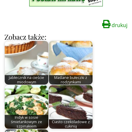
drukuj
Zobacz także:
Jabłecznik na cieście
Maślane bułeczki z
miodowym
rodzynkami
Indyk w sosie
śmietankowym ze
Ciasto czekoladowe z
szpinakiem
cukinią