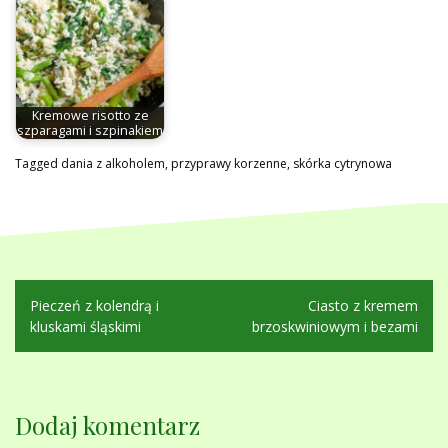
Kremowe risotto ze
szparagami i szpinakiem
Tagged
dania z alkoholem
,
przyprawy korzenne
,
skórka cytrynowa
Nawigacja
Pieczeń z kolendrą i
Ciasto z kremem
wpisu
kluskami śląskimi
brzoskwiniowym i bezami
Dodaj komentarz