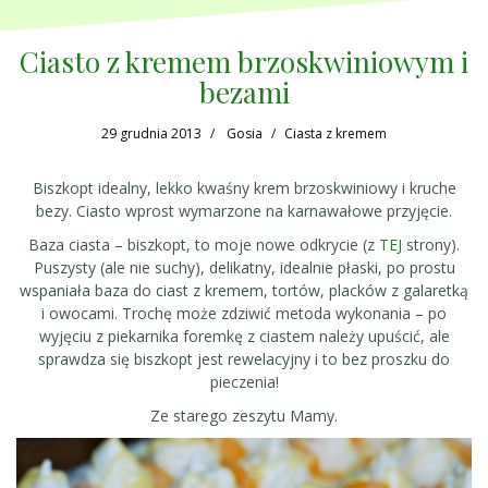
Ciasto z kremem brzoskwiniowym i
bezami
29 grudnia 2013
Gosia
Ciasta z kremem
Biszkopt idealny, lekko kwaśny krem brzoskwiniowy i kruche
bezy. Ciasto wprost wymarzone na karnawałowe przyjęcie.
Baza ciasta – biszkopt, to moje nowe odkrycie (z
TEJ
strony).
Puszysty (ale nie suchy), delikatny, idealnie płaski, po prostu
wspaniała baza do ciast z kremem, tortów, placków z galaretką
i owocami. Trochę może zdziwić metoda wykonania – po
wyjęciu z piekarnika foremkę z ciastem należy upuścić, ale
sprawdza się biszkopt jest rewelacyjny i to bez proszku do
pieczenia!
Ze starego zeszytu Mamy.