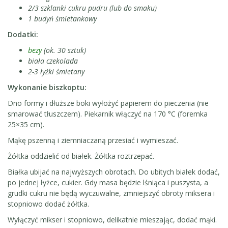
2/3 szklanki cukru pudru (lub do smaku)
1 budyń śmietankowy
Dodatki:
bezy
(ok. 30 sztuk)
biała czekolada
2-3 łyżki śmietany
Wykonanie biszkoptu:
Dno formy i dłuższe boki wyłożyć papierem do pieczenia (nie
smarować tłuszczem). Piekarnik włączyć na 170 °C (foremka
25×35 cm).
Mąkę pszenną i ziemniaczaną przesiać i wymieszać.
Żółtka oddzielić od białek. Żółtka roztrzepać.
Białka ubijać na najwyższych obrotach. Do ubitych białek dodać,
po jednej łyżce, cukier. Gdy masa będzie lśniąca i puszysta, a
grudki cukru nie będą wyczuwalne, zmniejszyć obroty miksera i
stopniowo dodać żółtka.
Wyłączyć mikser i stopniowo, delikatnie mieszając, dodać mąki.