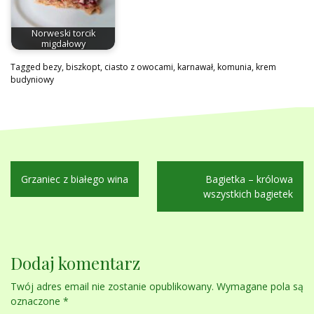
Norweski torcik
migdałowy
Tagged
bezy
,
biszkopt
,
ciasto z owocami
,
karnawał
,
komunia
,
krem
budyniowy
Nawigacja
Grzaniec z białego wina
Bagietka – królowa
wpisu
wszystkich bagietek
Dodaj komentarz
Twój adres email nie zostanie opublikowany.
Wymagane pola są
oznaczone
*