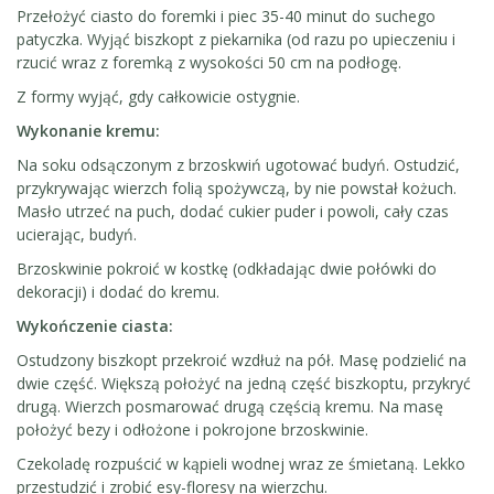
Przełożyć ciasto do foremki i piec 35-40 minut do suchego
patyczka. Wyjąć biszkopt z piekarnika (od razu po upieczeniu i
rzucić wraz z foremką z wysokości 50 cm na podłogę.
Z formy wyjąć, gdy całkowicie ostygnie.
Wykonanie kremu:
Na soku odsączonym z brzoskwiń ugotować budyń. Ostudzić,
przykrywając wierzch folią spożywczą, by nie powstał kożuch.
Masło utrzeć na puch, dodać cukier puder i powoli, cały czas
ucierając, budyń.
Brzoskwinie pokroić w kostkę (odkładając dwie połówki do
dekoracji) i dodać do kremu.
Wykończenie ciasta:
Ostudzony biszkopt przekroić wzdłuż na pół. Masę podzielić na
dwie część. Większą położyć na jedną część biszkoptu, przykryć
drugą. Wierzch posmarować drugą częścią kremu. Na masę
położyć bezy i odłożone i pokrojone brzoskwinie.
Czekoladę rozpuścić w kąpieli wodnej wraz ze śmietaną. Lekko
przestudzić i zrobić esy-floresy na wierzchu.