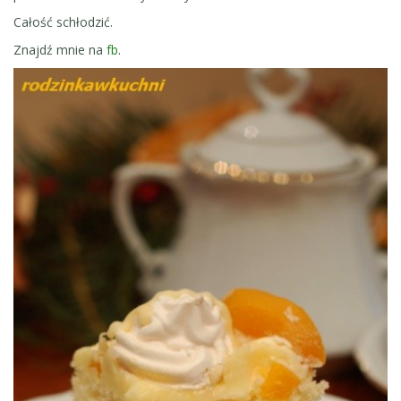
Całość schłodzić.
Znajdź mnie na
fb
.