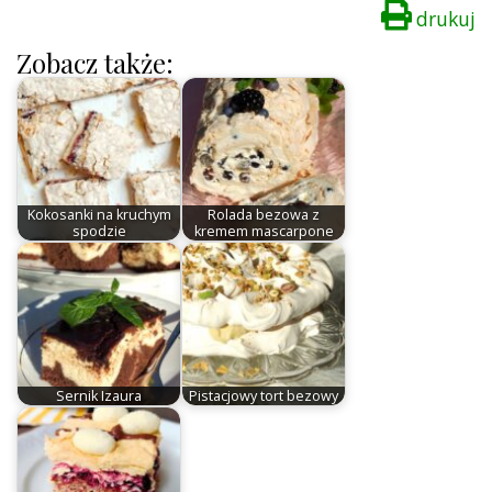
drukuj
Zobacz także:
Kokosanki na kruchym
Rolada bezowa z
spodzie
kremem mascarpone
Sernik Izaura
Pistacjowy tort bezowy