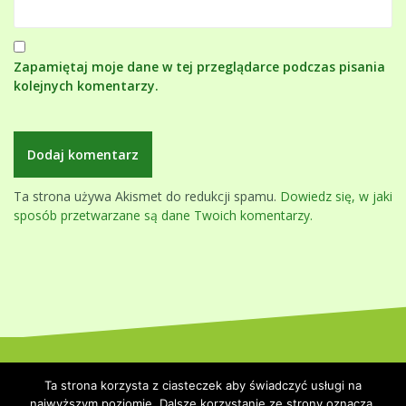
Zapamiętaj moje dane w tej przeglądarce podczas pisania
kolejnych komentarzy.
Ta strona używa Akismet do redukcji spamu.
Dowiedz się, w jaki
sposób przetwarzane są dane Twoich komentarzy.
Dumnie wspierane przez WordPressa
|
Szablon:
Oblique
by
Ta strona korzysta z ciasteczek aby świadczyć usługi na
Themeisle.
najwyższym poziomie. Dalsze korzystanie ze strony oznacza,