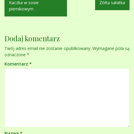
Kaczka w sosie
Żółta sałatka
wpisu
piernikowym
Dodaj komentarz
Twój adres email nie zostanie opublikowany.
Wymagane pola są
oznaczone
*
Komentarz
*
Nazwa
*