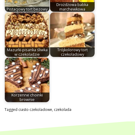
Drożdżowa babka
Pistacjowy tort bezowy
marchewkowa
Mazurki-pisanka śliwka
Trójkolorowy tort
w czekoladzie
czekoladowy
Korzenne choinki
brownie
Tagged
ciasto czekoladowe
,
czekolada