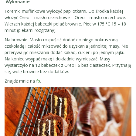
Wykonanie:
Foremki muffinkowe wyłożyć papilotkami. Do środka każdej
włożyć Oreo – masło orzechowe – Oreo – masło orzechowe.
Wierzch każdej babeczki polać brownie. Piec w 175 °C 15 – 18
minut (piekarni rozgrzany).
Na brownie. Masło rozpuścić dodać do niego pokruszoną
czekoladę i całość miksować do uzyskania jednolitej masy. Nie
przerywając mieszania dodać kakao, cukier i po jednym jajku.
Na koniec wsypać mąkę i dokładnie wymieszać. Masy
wystarczyło na 12 babeczek z Oreo i 6 bez ciasteczek. Przyznaję
się, wolę brownie bez dodatków.
Znajdź mnie na
fb
.