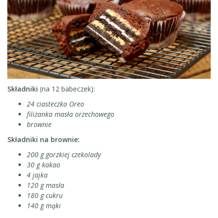
Składniki
(na 12 babeczek):
24 ciasteczka Oreo
filiżanka masła orzechowego
brownie
Składniki na brownie:
200 g gorzkiej czekolady
30 g kakao
4 jajka
120 g masła
180 g cukru
140 g mąki