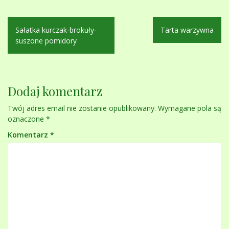
Nawigacja
Sałatka kurczak-brokuły-
Tarta warzywna
wpisu
suszone pomidory
Dodaj komentarz
Twój adres email nie zostanie opublikowany.
Wymagane pola są
oznaczone
*
Komentarz
*