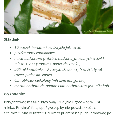
Składniki:
10 paczek herbatników (zwykłe Jutrzenki)
puszka masy kajmakowej
masa budyniowa (z dwóch budyni ugotowanych w 3/4 l
mleka + 200 g masła + puder do smaku)
500 ml kremówki + 2 zagęstniki do niej (ew. żelatyna) +
cukier puder do smaku
0,5 tabliczki czekolady (mleczna lub gorzka)
mocna herbata do namoczenia herbatników (ew. alkohol)
Wykonanie:
Przygotować masę budyniową. Budynie ugotować w 3/4 l
mleka. Przykryć folią spożywczą, by nie powstał kożuch,
schłodzić. Masło utrzeć z cukrem pudrem na puch, dodawać po