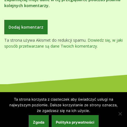
kolejnych komentarzy.
Ta strona używa Akismet do redukcji spamu.
Dowiedz się, w jaki
sposób przetwarzane są dane Twoich komentarzy.
Dumnie wspierane przez WordPressa
|
Szablon:
Oblique
by
Ta strona korzysta z ciasteczek aby świadczyć usługi na
Themeisle.
najwyższym poziomie. Dalsze korzystanie ze strony oznacza,
że zgadzasz się na ich użycie.
Strona główna
Polityka prywatności
Współpraca i kontakt
Zgoda
Polityka prywatności