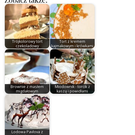
Trójkolorowy tort
Tort z kremem
czekoladowy
kajmakowym i krówkami
Brownie z masłem
Miodownik - torcik z
migdałowym
kaszą i powidłami
Lodowa Pavlova z