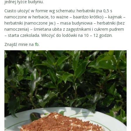
jednej łyżce budyniu.
Ciasto ułożyć w formie wg schematu: herbatniki (na 0,5 s
namoczone w herbacie, to ważne – baardzo krótko) – kajmak –
herbatniki (namoczone jw.) – masa budyniowa – herbatniki (bez
namoczenia) – śmietana ubita z zagęstnikami i cukrem pudrem
– starta czekolada. Włożyć do lodówki na 10 – 12 godzin.
Znajdź mnie na
fb
.