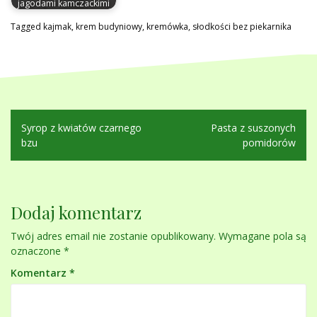
jagodami kamczackimi
Tagged
kajmak
,
krem budyniowy
,
kremówka
,
słodkości bez piekarnika
Nawigacja
Syrop z kwiatów czarnego
Pasta z suszonych
wpisu
bzu
pomidorów
Dodaj komentarz
Twój adres email nie zostanie opublikowany.
Wymagane pola są
oznaczone
*
Komentarz
*