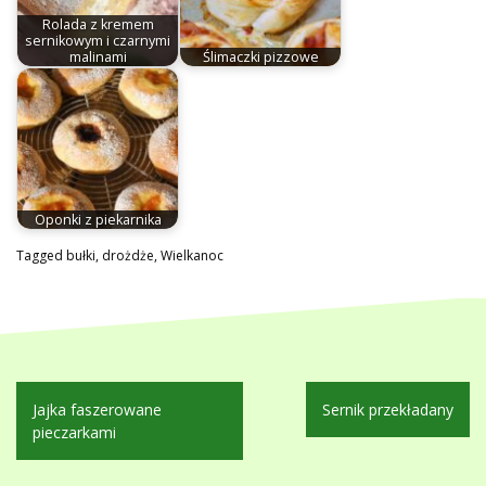
Rolada z kremem
sernikowym i czarnymi
malinami
Ślimaczki pizzowe
Oponki z piekarnika
Tagged
bułki
,
drożdże
,
Wielkanoc
Nawigacja
Jajka faszerowane
Sernik przekładany
wpisu
pieczarkami