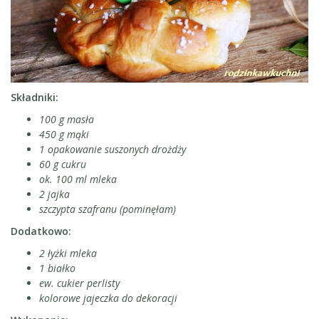
Składniki:
100 g masła
450 g mąki
1 opakowanie suszonych drożdży
60 g cukru
ok. 100 ml mleka
2 jajka
szczypta szafranu (pominęłam)
Dodatkowo:
2 łyżki mleka
1 białko
ew. cukier perlisty
kolorowe jajeczka do dekoracji