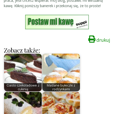
praca, jeśli chcesz wspierać mój blog, postawić mi wirtualną
kawę. Kliknij poniższy banerek i przekonaj się, że to proste!
drukuj
Zobacz także:
Ciasto czekoladowe z
Maślane bułeczki z
cukinią
rodzynkami