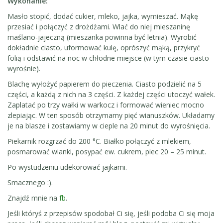
Wykonanie:
Masło stopić, dodać cukier, mleko, jajka, wymieszać. Mąkę
przesiać i połączyć z drożdżami. Wlać do niej mieszaninę
maślano-jajeczną (mieszanka powinna być letnia). Wyrobić
dokładnie ciasto, uformować kulę, oprószyć mąką, przykryć
folią i odstawić na noc w chłodne miejsce (w tym czasie ciasto
wyrośnie).
Blachę wyłożyć papierem do pieczenia. Ciasto podzielić na 5
części, a każdą z nich na 3 części. Z każdej części utoczyć wałek.
Zaplatać po trzy wałki w warkocz i formować wieniec mocno
zlepiając. W ten sposób otrzymamy pięć wianuszków. Układamy
je na blasze i zostawiamy w cieple na 20 minut do wyrośnięcia.
Piekarnik rozgrzać do 200 °C. Białko połączyć z mlekiem,
posmarować wianki, posypać ew. cukrem, piec 20 – 25 minut.
Po wystudzeniu udekorować jajkami.
Smacznego :).
Znajdź mnie na
fb
.
Jeśli któryś z przepisów spodobał Ci się, jeśli podoba Ci się moja