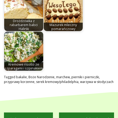
Drożdżówka z
rabarbarem babci
Mazurek mleczny
Halinki
pomarańczowy
Kremowe risotto ze
szparagami i szpinakiem
Tagged
bakalie
,
Boże Narodzenie
,
marchew
,
pierniki i pierniczki
,
przyprawy korzenne
,
serek kremowy/philadelphia
,
warzywa w słodyczach
Nawigacja