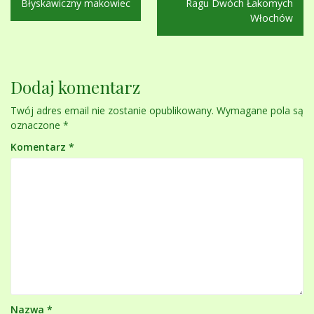
Błyskawiczny makowiec
Ragu Dwóch Łakomych
wpisu
Włochów
Dodaj komentarz
Twój adres email nie zostanie opublikowany.
Wymagane pola są
oznaczone
*
Komentarz
*
Nazwa
*