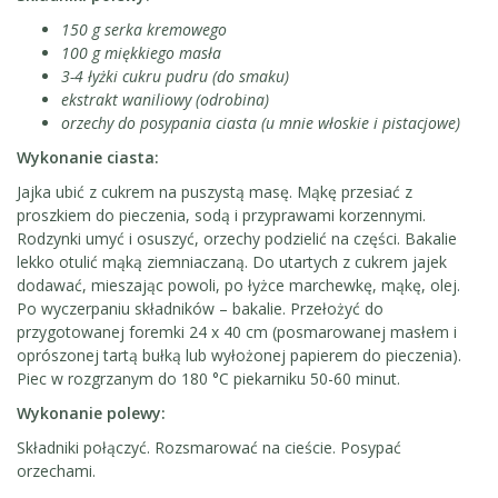
150 g serka kremowego
100 g miękkiego masła
3-4 łyżki cukru pudru (do smaku)
ekstrakt waniliowy (odrobina)
orzechy do posypania ciasta (u mnie włoskie i pistacjowe)
Wykonanie ciasta:
Jajka ubić z cukrem na puszystą masę. Mąkę przesiać z
proszkiem do pieczenia, sodą i przyprawami korzennymi.
Rodzynki umyć i osuszyć, orzechy podzielić na części. Bakalie
lekko otulić mąką ziemniaczaną. Do utartych z cukrem jajek
dodawać, mieszając powoli, po łyżce marchewkę, mąkę, olej.
Po wyczerpaniu składników – bakalie. Przełożyć do
przygotowanej foremki 24 x 40 cm (posmarowanej masłem i
oprószonej tartą bułką lub wyłożonej papierem do pieczenia).
Piec w rozgrzanym do 180 °C piekarniku 50-60 minut.
Wykonanie polewy:
Składniki połączyć. Rozsmarować na cieście. Posypać
orzechami.