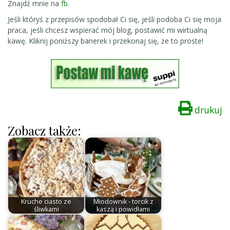
Znajdź mnie na
fb
.
Jeśli któryś z przepisów spodobał Ci się, jeśli podoba Ci się moja
praca, jeśli chcesz wspierać mój blog, postawić mi wirtualną
kawę. Kliknij poniższy banerek i przekonaj się, że to proste!
drukuj
Zobacz także:
Kruche ciasto ze
Miodownik - torcik z
śliwkami
kaszą i powidłami