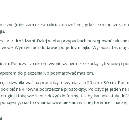
ozczyn (mieszam część cukru z drożdżami, gdy się rozpuszczą doda
ki.
ieszać z drożdżami. Dalej w obu przypadkach postępować tak sa
, wodę. Wymieszać i dodawać po jednym jajku. Wyrabiać tak długo aż
ienia. Połączyć z cukrem wymieszanym ze skórką cytrynową i p
apierem do pieczenia lub posmarować masłem.
nicę i rozwałkować na prostokąt o wymiarach 50 cm x 30 cm. Po
 pokroić na 4 równe poprzeczne prostokąty. Położyć je jeden na 
drugiej i taką wieżę przełożyć do formy, tak by kanapki stały dość
ponujemy, ciasto cynamonowe piekłam w innej foremce i inaczej je
t.