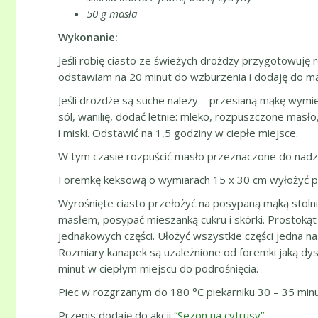
50 g masła
Wykonanie:
Jeśli robię ciasto ze świeżych drożdży przygotowuję r
odstawiam na 20 minut do wzburzenia i dodaję do mą
Jeśli drożdże są suche należy – przesianą mąkę wym
sól, wanilię, dodać letnie: mleko, rozpuszczone masło
i miski. Odstawić na 1,5 godziny w ciepłe miejsce.
W tym czasie rozpuścić masło przeznaczone do nadz
Foremkę keksową o wymiarach 15 x 30 cm wyłożyć p
Wyrośnięte ciasto przełożyć na posypaną mąką stol
masłem, posypać mieszanką cukru i skórki. Prostokąt
jednakowych części. Ułożyć wszystkie części jedna na 
Rozmiary kanapek są uzależnione od foremki jaką dys
minut w ciepłym miejscu do podrośnięcia.
Piec w rozgrzanym do 180 °C piekarniku 30 – 35 minu
Przepis dodaję do akcji
“Sezon na cytrusy”
.