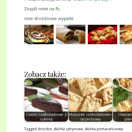
Znajdź mnie na
fb
.
Inne drożdżowe wypieki:
Zobacz także:
Ciasto czekoladowe z
Mazurek czekoladowo-
Owsian
cukinią
orzechowy
pie
Tagged
drożdże
,
skórka cytrynowa
,
skórka pomarańczowa