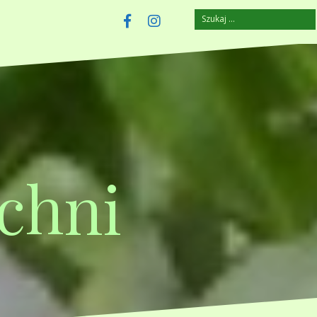
Szukaj:
szczuplejemy.pl
Facebook
Instagram
chni