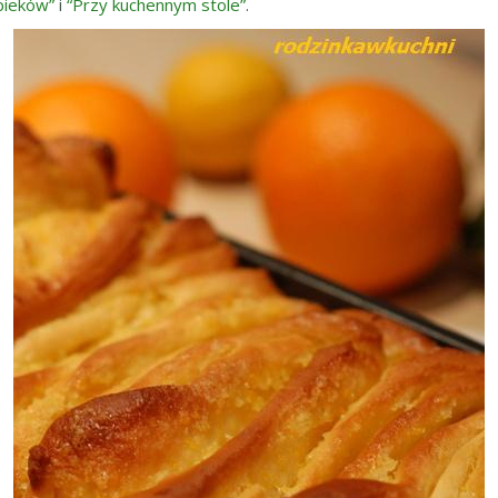
pieków”
i
“Przy kuchennym stole”
.