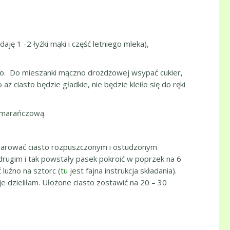
ję 1 -2 łyżki mąki i część letniego mleka),
mo. Do mieszanki mączno drożdżowej wsypać cukier,
 ciasto będzie gładkie, nie będzie kleiło się do ręki
omarańczową.
smarować ciasto rozpuszczonym i ostudzonym
drugim i tak powstały pasek pokroić w poprzek na 6
 luźno na sztorc (
tu
jest fajna instrukcja składania).
 dzieliłam. Ułożone ciasto zostawić na 20 – 30