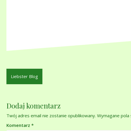
Nawigacja
Liebster Blog
wpisu
Dodaj komentarz
Twój adres email nie zostanie opublikowany.
Wymagane pola 
Komentarz
*