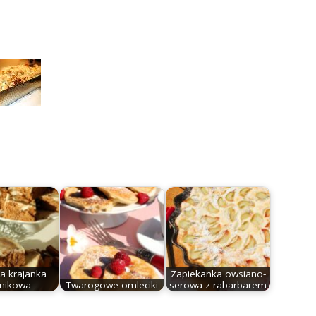
a krajanka
Zapiekanka owsiano-
rnikowa
Twarogowe omleciki
serowa z rabarbarem