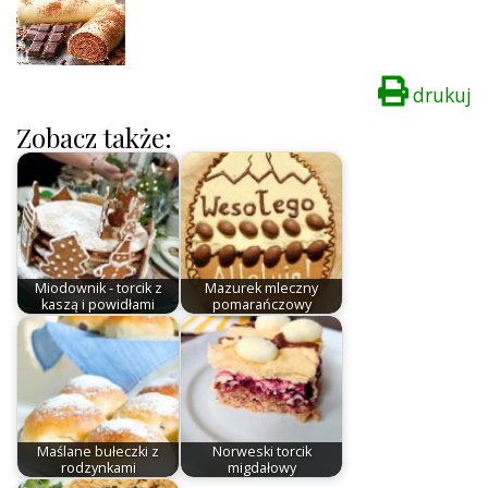
drukuj
Zobacz także:
Miodownik - torcik z
Mazurek mleczny
kaszą i powidłami
pomarańczowy
Maślane bułeczki z
Norweski torcik
rodzynkami
migdałowy