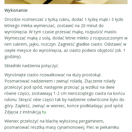
Wykonanie:
Drożdże rozmieszać z łyżką cukru, dodać 1 łyżkę mąki i 3 łyżki
letniego mleka wymieszać, zostawić na 20 minut do
wyrośnięcia. W tym czasie przesiać mąkę, rozpuścić masło.
Wymieszać mąkę z solą, dodać letnie mleko z rozpuszczonym w
nim cukrem, jajko, rozczyn. Zagnieść gładkie ciasto. Odstawić w
ciepłe miejsce do wyrośnięcia, aż ciasto podwoi objętość (ok. 1
godziny).
Składniki nadzienia połączyć.
Wyrośnięte ciasto rozwałkować na duży prostokąt.
Posmarować nadzieniem i zwinąć roladę. Złączenie rolady
przełożyć pod spód, następnie przeciąć ją wzdłuż na dwie
równe części, zostawiają 1-2 cm nierozciętego ciasta na końcu
rulonu. Skręcić obie części tak by nadzienie odwrócone było do
góry. Zapleść, zwinąć w wieniec, końce podkładając pod spód.
Zdjęcia z instrukcją
tu
.
Wieniec przełożyć na blachę wyłożoną pergaminem,
posmarować resztką masy cynamonowej. Piec w piekarniku