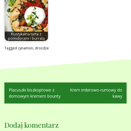
Rustykalna tarta z
pomidorami i burratą
Tagged
cynamon
,
drożdże
Nawigacja
Placuszki biszkoptowe z
Krem imbirowo-rumowy do
wpisu
domowym kremem bounty
kawy
Dodaj komentarz