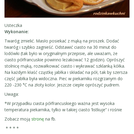
Usteczka
Wykonanie:
Twaróg zmielić. Masło posiekać z mąką na proszek. Dodać
twaróg i szybko zagnieść. Odstawić ciasto na 30 minut do
lodówki (tak było w oryginalnym przepisie, ale uważam, że
ciasto półfrancuskie powinno leżakować 12 godzin). Oprószyć
stolnicę mąką, rozwałkować ciasto i wykrawać szklanką kółka.
Na każdym kłaść cząstkę jabłka i składać na pół, tak by szersza
część jabłka była widoczna. Piec w piekarniku rozgrzanym do
220 -230 °C na złoty kolor. Jeszcze ciepłe oprószyć pudrem.
Uwaga:
*W przypadku ciasta półfrancuskiego ważna jest wysoka
temperatura piekarnika, tylko w takiej ciasto ‘listkuje” i rośnie
Zobacz moją
stronę
na fb.
* * * *