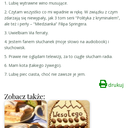
1. Lubię wytrawne wino musujące.
2. Czytam wszystko co mi wpadnie w rękę. W związku z czym
zdarzają się niewypały, jak 3 tom serii “Polityka z kryminałem”,
ale też i perły – “Miedzianka” Filipa Springera.
3. Uwielbiam Via ferraty.
4. Jestem fanem słuchanek (moje słowo na audiobook) i
słuchowisk.
5. Prawie nie oglądam telewizji, za to ciągle słucham radia.
6. Mam kota (takiego żywego).
7. Lubię piec ciasta, choć nie zawsze je jem.
drukuj
Zobacz także: