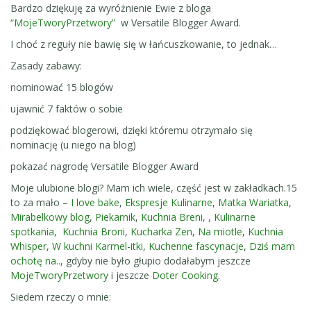
Bardzo dziękuję za wyróżnienie Ewie z bloga
“MojeTworyPrzetwory”
w Versatile Blogger Award.
I choć z reguły nie bawię się w łańcuszkowanie, to jednak…
Zasady zabawy:
nominować 15 blogów
ujawnić 7 faktów o sobie
podziękować blogerowi, dzięki któremu otrzymało się
nominację (u niego na blog)
pokazać nagrodę Versatile Blogger Award
Moje ulubione blogi? Mam ich wiele, część jest w zakładkach.15
to za mało –
I love bake
,
Ekspresje Kulinarne
,
Matka Wariatka
,
Mirabelkowy blog
,
Piekarnik
,
Kuchnia Breni
, ,
Kulinarne
spotkania
,
Kuchnia Broni
,
Kucharka Zen
,
Na miotle
,
Kuchnia
Whisper
,
W kuchni Karmel-itki
,
Kuchenne fascynacje
,
Dziś mam
ochotę na..
, gdyby nie było głupio dodałabym jeszcze
MojeTworyPrzetwory
i jeszcze
Doter Cooking
.
Siedem rzeczy o mnie: