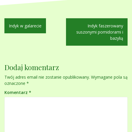
Nawigacja
Indyk w galarecie
Indyk faszerowany
wpisu
suszonymi pomidorami i
bazylią
Dodaj komentarz
Twój adres email nie zostanie opublikowany.
Wymagane pola są
oznaczone
*
Komentarz
*