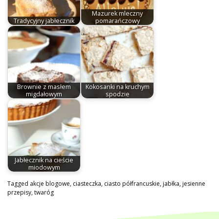
Mazurek mleczny
Tradycyjny jabłecznik
pomarańczowy
Brownie z masłem
Kokosanki na kruchym
migdałowym
spodzie
Jabłecznik na cieście
miodowym
Tagged
akcje blogowe
,
ciasteczka
,
ciasto półfrancuskie
,
jabłka
,
jesienne
przepisy
,
twaróg