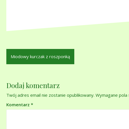
Nawigacja
Miodowy kurczak z roszponką
wpisu
Dodaj komentarz
Twój adres email nie zostanie opublikowany.
Wymagane pola 
Komentarz
*