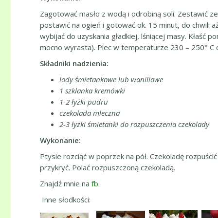
Zagotować masło z wodą i odrobiną soli. Zestawić ze
postawić na ogień i gotować ok. 15 minut, do chwili a
wybijać do uzyskania gładkiej, lśniącej masy. Kłaść 
mocno wyrasta). Piec w temperaturze 230 – 250° C ok
Składniki nadzienia:
lody śmietankowe lub waniliowe
1 szklanka kremówki
1-2 łyżki pudru
czekolada mleczna
2-3 łyżki śmietanki do rozpuszczenia czekolady
Wykonanie:
Ptysie rozciąć w poprzek na pół. Czekoladę rozpuścić
przykryć. Polać rozpuszczoną czekoladą.
Znajdź mnie na
fb
.
Inne słodkości: