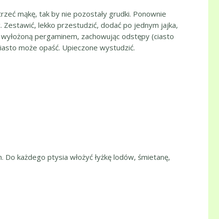
trzeć mąkę, tak by nie pozostały grudki. Ponownie
. Zestawić, lekko przestudzić, dodać po jednym jajka,
chę wyłożoną pergaminem, zachowując odstępy (ciasto
ciasto może opaść. Upieczone wystudzić.
em. Do każdego ptysia włożyć łyżkę lodów, śmietanę,