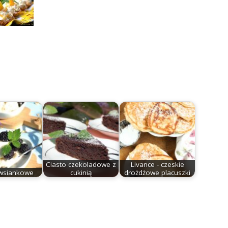
Ciasto czekoladowe z
Livance - czeskie
wsiankowe
cukinią
drożdżowe placuszki