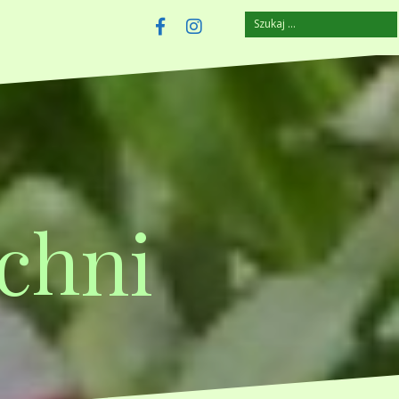
Szukaj:
szczuplejemy.pl
Facebook
Instagram
chni