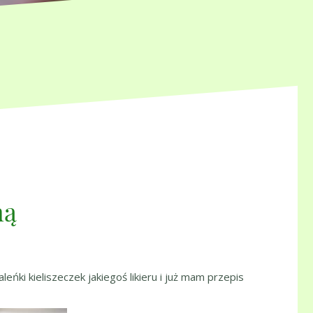
ną
leńki kieliszeczek jakiegoś likieru i już mam przepis