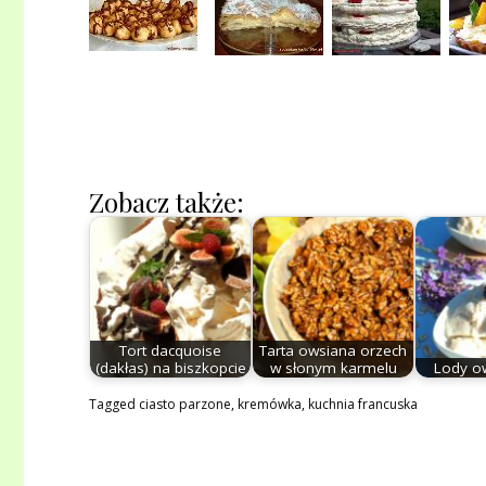
Zobacz także:
Tort dacquoise
Tarta owsiana orzech
(dakłas) na biszkopcie
w słonym karmelu
Lody o
Tagged
ciasto parzone
,
kremówka
,
kuchnia francuska