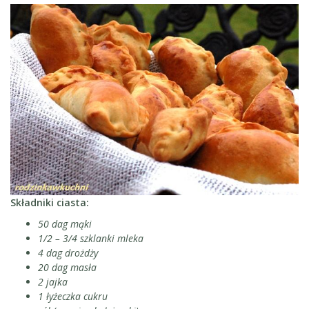
Składniki ciasta:
50 dag mąki
1/2 – 3/4 szklanki mleka
4 dag drożdży
20 dag masła
2 jajka
1 łyżeczka cukru