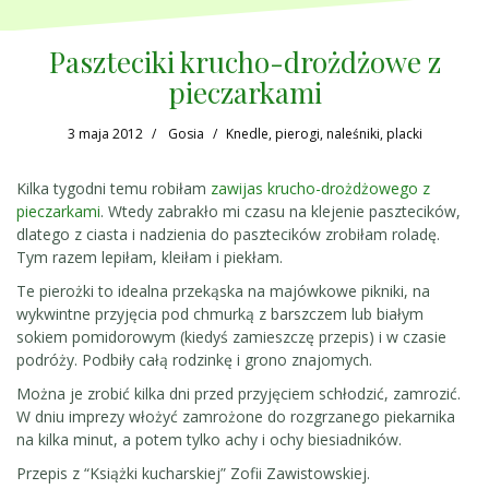
Paszteciki krucho-drożdżowe z
pieczarkami
3 maja 2012
Gosia
Knedle, pierogi, naleśniki, placki
Kilka tygodni temu robiłam
zawijas krucho-drożdżowego z
pieczarkami
. Wtedy zabrakło mi czasu na klejenie pasztecików,
dlatego z ciasta i nadzienia do pasztecików zrobiłam roladę.
Tym razem lepiłam, kleiłam i piekłam.
Te pierożki to idealna przekąska na majówkowe pikniki, na
wykwintne przyjęcia pod chmurką z barszczem lub białym
sokiem pomidorowym (kiedyś zamieszczę przepis) i w czasie
podróży. Podbiły całą rodzinkę i grono znajomych.
Można je zrobić kilka dni przed przyjęciem schłodzić, zamrozić.
W dniu imprezy włożyć zamrożone do rozgrzanego piekarnika
na kilka minut, a potem tylko achy i ochy biesiadników.
Przepis z “Książki kucharskiej” Zofii Zawistowskiej.