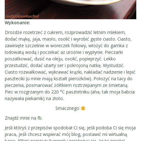
Wykonanie:
Drożdże rozetrzeć z cukrem, rozprowadzić letnim mlekiem,
dodać mąkę, jaja, masło, osolić i wyrobić gęste ciasto. Ciasto,
zawinięte szczelinie w woreczek foliowy, włożyć do garnka z
lodowatą wodą i poczekać aż urośnie i wypłynie. Pieczarki
poszatkować, dusić na oleju, osolić, popieprzyć. Lekko
przestudzić, dodać utarty ser i pokrojoną natkę. Wystudzić.
Ciasto rozwałkować, wykrawać krążki, nakładać nadzienie i lepić
paszteciki (u mnie mają kształt pierożków). Położyć na tacy do
pieczenia, posmarować żółtkiem roztrzepanym ze śmietaną.
Piec w rozgrzanym do 220 °C pasztetniku (aha, tak moja babcia
nazywała piekarnik) na złoto.
Smacznego
Znajdź mnie na
fb
.
Jeśli któryś z przepisów spodobał Ci się, jeśli podoba Ci się moja
praca, jeśli chcesz wspierać mój blog, postawić mi wirtualną
kawę. Kliknij poniższy banerek i przekonaj się, że to proste!