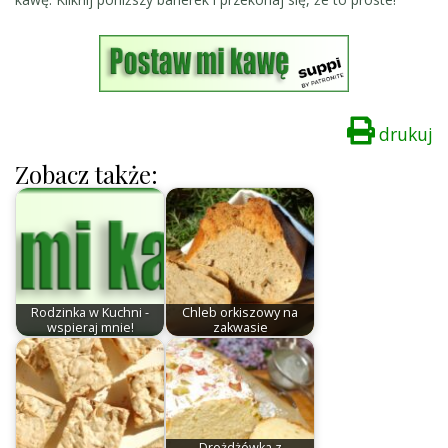
drukuj
Zobacz także:
Rodzinka w Kuchni -
Chleb orkiszowy na
wspieraj mnie!
zakwasie
Drożdżówka z