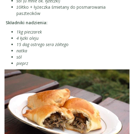
sól (u mnie ok. łyżeczki)
żółtko + łyżeczka śmietany do posmarowania
pasztecików
Składniki nadzienia:
1kg pieczarek
4 łyżki oleju
15 dag ostrego sera żółtego
natka
sól
pieprz