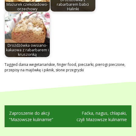
Mazurek czekoladowo-
rabarbarem babci
orzechowy
Halinki
Drożdżówka owsiano-
kakaowa z rabarbarem i
kruszonką
Tagged
dania wegetariańskie
,
finger food
,
pieczarki
,
pierogi pieczone
,
przepisy na majówkę i piknik
,
słone przegryzki
Nawigacja
Zaproszenie do akcji
Faćka, nagus, chlapaki,
wpisu
“Mazowsze kulinarnie”
czyli Mazowsze kulinarnie