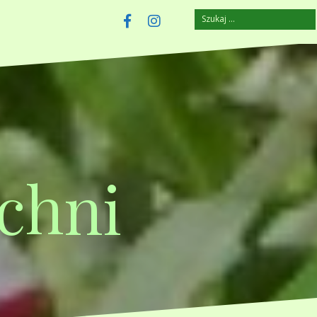
Szukaj:
szczuplejemy.pl
Facebook
Instagram
chni