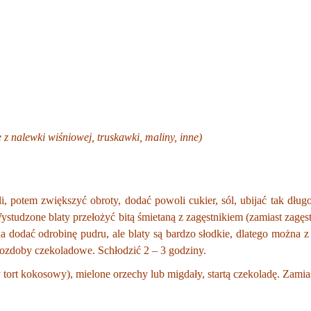
 z nalewki wiśniowej, truskawki, maliny, inne)
i, potem zwiększyć obroty, dodać powoli cukier, sól, ubijać tak dług
ystudzone blaty przełożyć bitą śmietaną z zagęstnikiem (zamiast zagę
na dodać odrobinę pudru, ale blaty są bardzo słodkie, dlatego można
, ozdoby czekoladowe. Schłodzić 2 – 3 godziny.
ort kokosowy), mielone orzechy lub migdały, startą czekoladę. Zamia