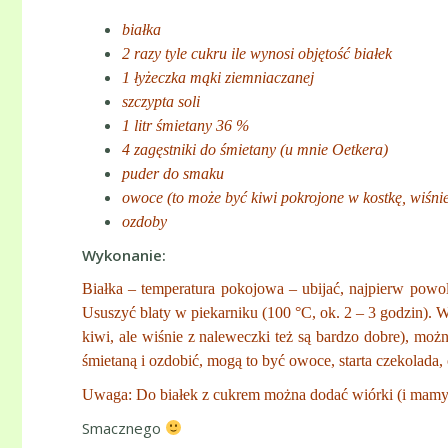
białka
2 razy tyle cukru ile wynosi objętość białek
1 łyżeczka mąki ziemniaczanej
szczypta soli
1 litr śmietany 36 %
4 zagęstniki do śmietany (u mnie Oetkera)
puder do smaku
owoce (to może być kiwi pokrojone w kostkę, wiśnie
ozdoby
Wykonanie:
Białka – temperatura pokojowa – ubijać, najpierw powol
Ususzyć blaty w piekarniku (100 °C, ok. 2 – 3 godzin). W
kiwi, ale wiśnie z naleweczki też są bardzo dobre), moż
śmietaną i ozdobić, mogą to być owoce, starta czekolada
Uwaga: Do białek z cukrem można dodać wiórki (i mamy t
Smacznego