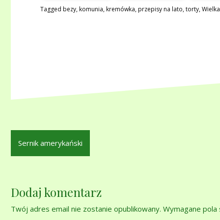
Tagged
bezy
,
komunia
,
kremówka
,
przepisy na lato
,
torty
,
Wielk
Nawigacja
Sernik amerykański
wpisu
Dodaj komentarz
Twój adres email nie zostanie opublikowany.
Wymagane pola 