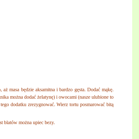
o, aż masa będzie aksamitna i bardzo gęsta. Dodać mąkę.
stnika można dodać żelatynę) i owocami (nasze ulubione to
 z tego dodatku zrezygnować. Wierz tortu posmarować bitą
st blatów można upiec bezy.