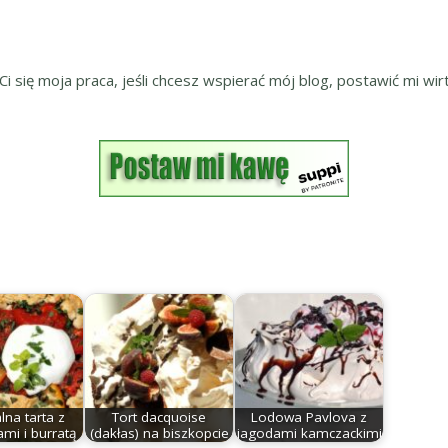
 Ci się moja praca, jeśli chcesz wspierać mój blog, postawić mi wirt
lna tarta z
Tort dacquoise
Lodowa Pavlova z
mi i burratą
(dakłas) na biszkopcie
jagodami kamczackimi