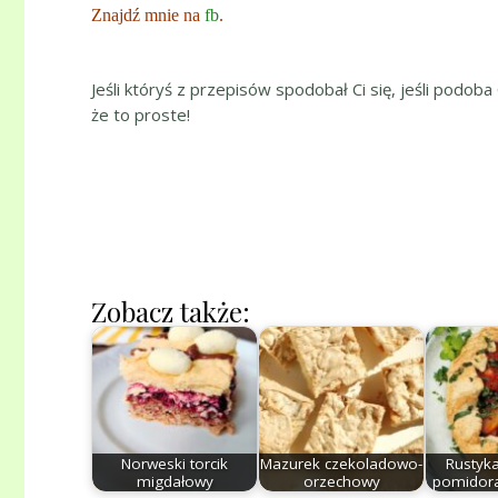
Znajdź mnie na
fb
.
Jeśli któryś z przepisów spodobał Ci się, jeśli podoba
że to proste!
Zobacz także:
Norweski torcik
Mazurek czekoladowo-
Rustyka
migdałowy
orzechowy
pomidora