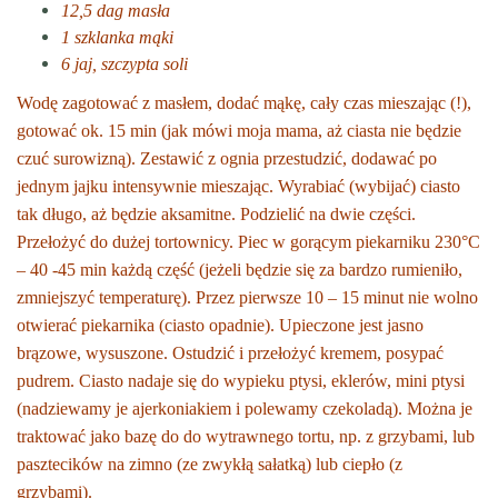
12,5 dag masła
1 szklanka mąki
6 jaj, szczypta soli
Wodę zagotować z masłem, dodać mąkę, cały czas mieszając (!),
gotować ok. 15 min (jak mówi moja mama, aż ciasta nie będzie
czuć surowizną). Zestawić z ognia przestudzić, dodawać po
jednym jajku intensywnie mieszając. Wyrabiać (wybijać) ciasto
tak długo, aż będzie aksamitne. Podzielić na dwie części.
Przełożyć do dużej tortownicy. Piec w gorącym piekarniku 230°C
– 40 -45 min każdą część (jeżeli będzie się za bardzo rumieniło,
zmniejszyć temperaturę). Przez pierwsze 10 – 15 minut nie wolno
otwierać piekarnika (ciasto opadnie). Upieczone jest jasno
brązowe, wysuszone. Ostudzić i przełożyć kremem, posypać
pudrem. Ciasto nadaje się do wypieku ptysi, eklerów, mini ptysi
(nadziewamy je ajerkoniakiem i polewamy czekoladą). Można je
traktować jako bazę do do wytrawnego tortu, np. z grzybami, lub
pasztecików na zimno (ze zwykłą sałatką) lub ciepło (z
grzybami).