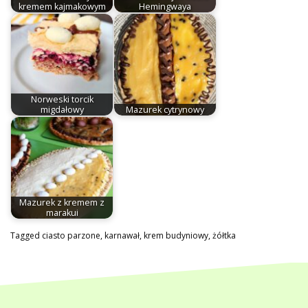
kremem kajmakowym
Hemingwaya
Norweski torcik
migdałowy
Mazurek cytrynowy
Mazurek z kremem z
marakui
Tagged
ciasto parzone
,
karnawał
,
krem budyniowy
,
żółtka