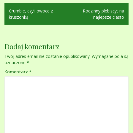
Nawigacja
Crumble, czyli owoce z
Rodzinny plebiscyt na
wpisu
kruszonką
najlepsze ciasto
Dodaj komentarz
Twój adres email nie zostanie opublikowany.
Wymagane pola są
oznaczone
*
Komentarz
*