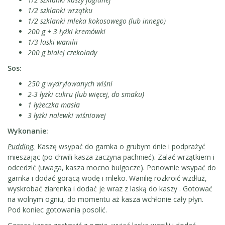
1/2 szklanki wrzątku
1/2 szklanki mleka kokosowego (lub innego)
200 g + 3 łyżki kremówki
1/3 laski wanilii
200 g białej czekolady
Sos:
250 g wydrylowanych wiśni
2-3 łyżki cukru (lub więcej, do smaku)
1 łyżeczka masła
3 łyżki nalewki wiśniowej
Wykonanie:
Pudding.
Kaszę wsypać do garnka o grubym dnie i podprażyć
mieszając (po chwili kasza zaczyna pachnieć). Zalać wrzątkiem i
odcedzić (uwaga, kasza mocno bulgocze). Ponownie wsypać do
garnka i dodać gorącą wodę i mleko. Wanilię rozkroić wzdłuż,
wyskrobać ziarenka i dodać je wraz z laską do kaszy . Gotować
na wolnym ogniu, do momentu aż kasza wchłonie cały płyn.
Pod koniec gotowania posolić.