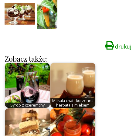
drukuj
Zobacz także:
Masala chai - korzenna
Syrop z czeremchy
herbata z mlekiem