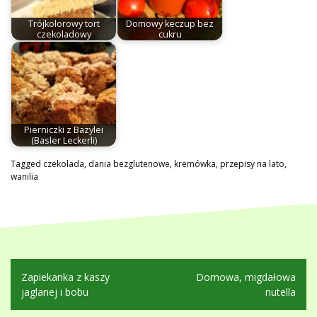
Trójkolorowy tort
Domowy keczup bez
czekoladowy
cukru
Pierniczki z Bazylei
(Basler Leckerli)
Tagged
czekolada
,
dania bezglutenowe
,
kremówka
,
przepisy na lato
,
wanilia
Nawigacja
Zapiekanka z kaszy
Domowa, migdałowa
wpisu
jaglanej i bobu
nutella