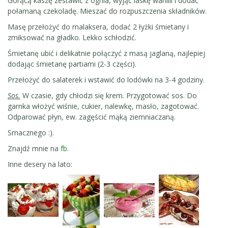
Gorącą kaszę zestawić z ognia, wyjąć laskę wanilii i dodać
połamaną czekoladę. Mieszać do rozpuszczenia składników.
Masę przełożyć do malaksera, dodać 2 łyżki śmietany i
zmiksować na gładko. Lekko schłodzić.
Śmietanę ubić i delikatnie połączyć z masą jaglaną, najlepiej
dodając śmietanę partiami (2-3 części).
Przełożyć do salaterek i wstawić do lodówki na 3-4 godziny.
Sos.
W czasie, gdy chłodzi się krem. Przygotować sos. Do
garnka włożyć wiśnie, cukier, nalewkę, masło, zagotować.
Odparować płyn, ew. zagęścić mąką ziemniaczaną.
Smacznego :).
Znajdź mnie na
fb
.
Inne desery na lato: