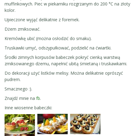
muffinkowych. Piec w piekarniku rozgrzanym do 200 °C na złoty
kolor.
Upieczone wyjąć delikatnie z foremek.
Dżem zmiksować.
Kremówkę ubić (można osłodzić do smaku).
Truskawki umyć, odszypułkować, podzielić na ćwiartki.
Środki zimnych korpusów babeczek pokryć cienką warstwą
zmiksowanego dżemu, napełnić ubitą śmietaną i truskawkami.
Do dekoracji użyć listków melisy. Można delikatnie oprószyć
pudrem.
Smacznego :).
Znajdź mnie na
fb
.
Inne wiosenne babeczki: