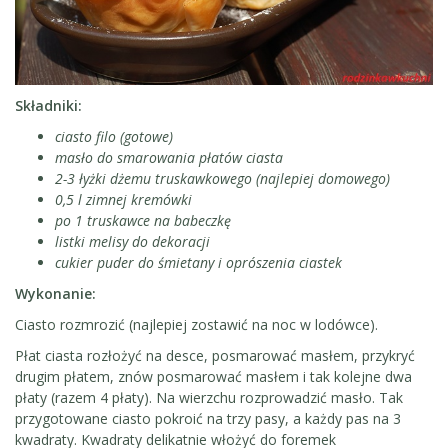
Składniki:
ciasto filo (gotowe)
masło do smarowania płatów ciasta
2-3 łyżki dżemu truskawkowego (najlepiej domowego)
0,5 l zimnej kremówki
po 1 truskawce na babeczkę
listki melisy do dekoracji
cukier puder do śmietany i oprószenia ciastek
Wykonanie:
Ciasto rozmrozić (najlepiej zostawić na noc w lodówce).
Płat ciasta rozłożyć na desce, posmarować masłem, przykryć
drugim płatem, znów posmarować masłem i tak kolejne dwa
płaty (razem 4 płaty). Na wierzchu rozprowadzić masło. Tak
przygotowane ciasto pokroić na trzy pasy, a każdy pas na 3
kwadraty. Kwadraty delikatnie włożyć do foremek