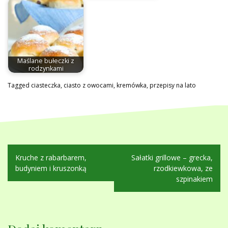
Maślane bułeczki z
rodzynkami
Tagged
ciasteczka
,
ciasto z owocami
,
kremówka
,
przepisy na lato
Nawigacja
Kruche z rabarbarem,
Sałatki grillowe – grecka,
wpisu
budyniem i kruszonką
rzodkiewkowa, ze
szpinakiem