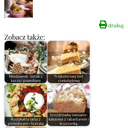
drukuj
Zobacz także:
Miodownik - torcik z
Trójkolorowy tort
kaszą i powidłami
czekoladowy
Drożdżówka owsiano-
Rustykalna tarta z
kakaowa z rabarbarem i
pomidorami i burratą
kruszonką