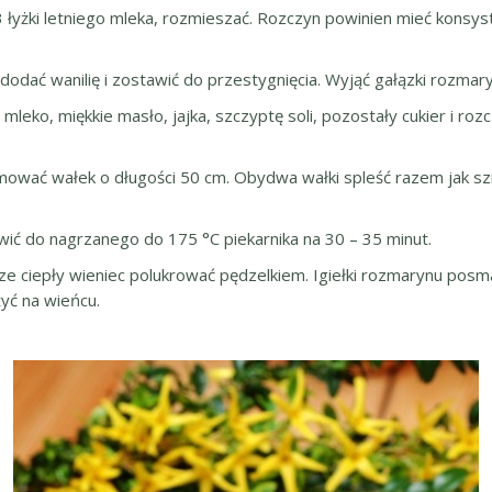
3 łyżki letniego mleka, rozmieszać. Rozczyn powinien mieć konsys
dać wanilię i zostawić do przestygnięcia. Wyjąć gałązki rozmary
leko, miękkie masło, jajka, szczyptę soli, pozostały cukier i roz
ormować wałek o długości 50 cm. Obydwa wałki spleść razem jak sz
ć do nagrzanego do 175 °C piekarnika na 30 – 35 minut.
cze ciepły wieniec polukrować pędzelkiem. Igiełki rozmarynu pos
yć na wieńcu.