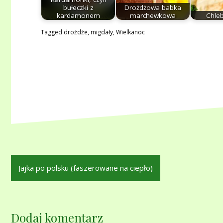
bułeczki z
Drożdżowa babka
kardamonem
marchewkowa
Chle
Tagged
drożdże
,
migdały
,
Wielkanoc
Nawigacja
Jajka po polsku (faszerowane na ciepło)
wpisu
Dodaj komentarz