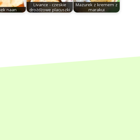
Livance - czeskie
Mazurek z kremem z
bek naan
drożdżowe placuszki
marakui