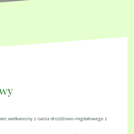
owy
niec wielkanocny z ciasta drożdżowo-migdałowego z