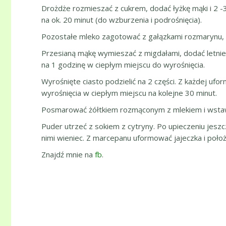
Drożdże rozmieszać z cukrem, dodać łyżkę mąki i 2 -
na ok. 20 minut (do wzburzenia i podrośnięcia).
Pozostałe mleko zagotować z gałązkami rozmarynu, do
Przesianą mąkę wymieszać z migdałami, dodać letnie m
na 1 godzinę w ciepłym miejscu do wyrośnięcia.
Wyrośnięte ciasto podzielić na 2 części. Z każdej uf
wyrośnięcia w ciepłym miejscu na kolejne 30 minut.
Posmarować żółtkiem rozmąconym z mlekiem i wstawi
Puder utrzeć z sokiem z cytryny. Po upieczeniu jesz
nimi wieniec. Z marcepanu uformować jajeczka i położ
Znajdź mnie na
fb
.