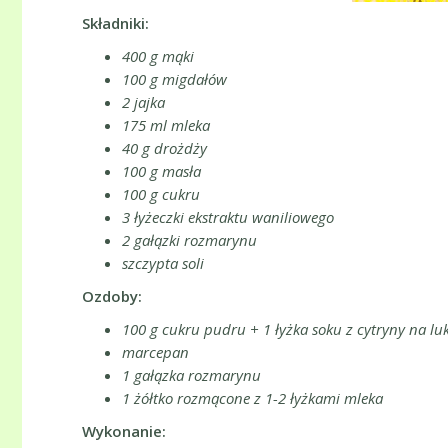
Składniki:
400 g mąki
100 g migdałów
2 jajka
175 ml mleka
40 g drożdży
100 g masła
100 g cukru
3 łyżeczki ekstraktu waniliowego
2 gałązki rozmarynu
szczypta soli
Ozdoby:
100 g cukru pudru + 1 łyżka soku z cytryny na luk
marcepan
1 gałązka rozmarynu
1 żółtko rozmącone z 1-2 łyżkami mleka
Wykonanie: