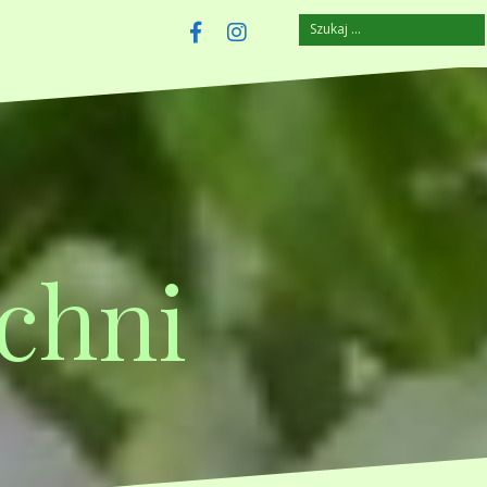
Szukaj:
szczuplejemy.pl
Facebook
Instagram
chni