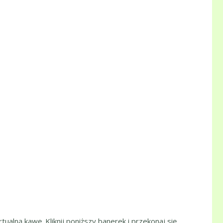
tualną kawę. Kliknij poniższy banerek i przekonaj się,