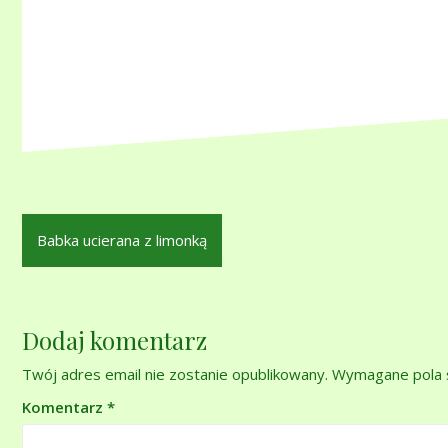
Nawigacja
Babka ucierana z limonką
wpisu
Dodaj komentarz
Twój adres email nie zostanie opublikowany.
Wymagane pola 
Komentarz
*