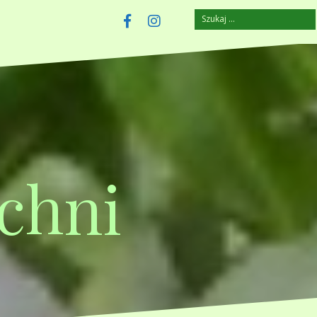
Szukaj:
szczuplejemy.pl
Facebook
Instagram
chni