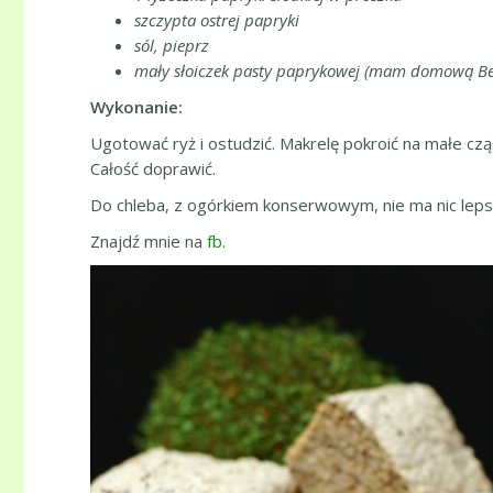
szczypta ostrej papryki
sól, pieprz
mały słoiczek pasty paprykowej (mam domową B
Wykonanie:
Ugotować ryż i ostudzić. Makrelę pokroić na małe czą
Całość doprawić.
Do chleba, z ogórkiem konserwowym, nie ma nic lep
Znajdź mnie na
fb
.