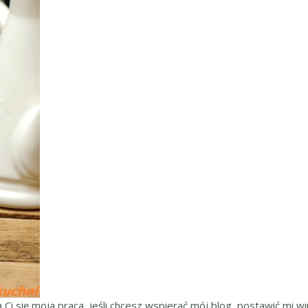
a Ci się moja praca, jeśli chcesz wspierać mój blog, postawić mi wir