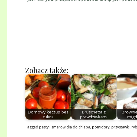
Zobacz także:
Domowy keczup bez
Bruschetta z
Browni
cukru
prawdziwkami
mig
Tagged
pasty i smarowidła do chleba
,
pomidory
,
przystawki
,
ry