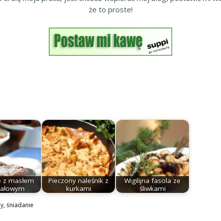
że to proste!
e z masłem
Pieczony naleśnik z
Wigilijna fasola ze
dałowym
kurkami
śliwkami
by
,
śniadanie