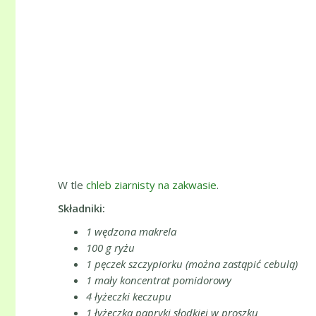
W tle
chleb ziarnisty na zakwasie
.
Składniki:
1 wędzona makrela
100 g ryżu
1 pęczek szczypiorku (można zastąpić cebulą)
1 mały koncentrat pomidorowy
4 łyżeczki keczupu
1 łyżeczka papryki słodkiej w proszku