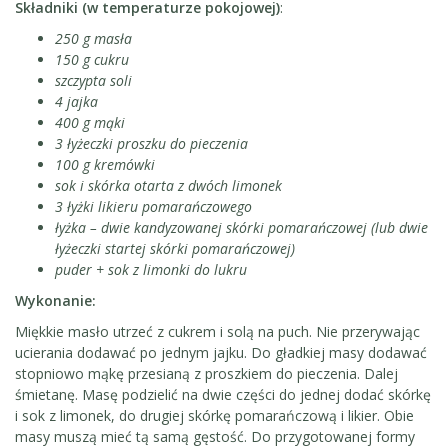
Składniki (w temperaturze pokojowej)
:
250 g masła
150 g cukru
szczypta soli
4 jajka
400 g mąki
3 łyżeczki proszku do pieczenia
100 g kremówki
sok i skórka otarta z dwóch limonek
3 łyżki likieru pomarańczowego
łyżka – dwie kandyzowanej skórki pomarańczowej (lub dwie
łyżeczki startej skórki pomarańczowej)
puder + sok z limonki do lukru
Wykonanie:
Miękkie masło utrzeć z cukrem i solą na puch. Nie przerywając
ucierania dodawać po jednym jajku. Do gładkiej masy dodawać
stopniowo mąkę przesianą z proszkiem do pieczenia. Dalej
śmietanę. Masę podzielić na dwie części do jednej dodać skórkę
i sok z limonek, do drugiej skórkę pomarańczową i likier. Obie
masy muszą mieć tą samą gęstość. Do przygotowanej formy