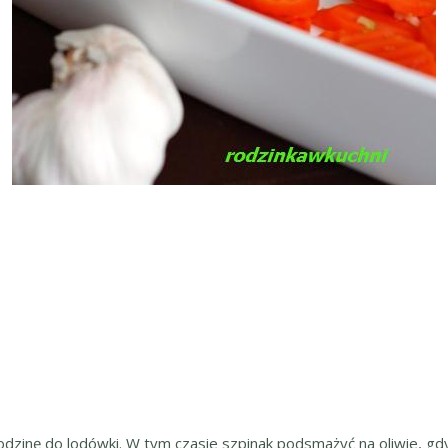
a godzinę do lodówki. W tym czasie szpinak podsmażyć na oliwie, 