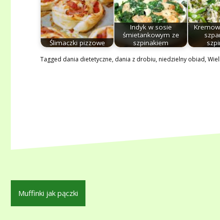
Indyk w sosie
Kremowe
śmietankowym ze
szpa
Ślimaczki pizzowe
szpinakiem
szp
Tagged
dania dietetyczne
,
dania z drobiu
,
niedzielny obiad
,
Wiel
Nawigacja
Muffinki jak pączki
wpisu