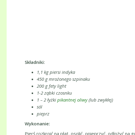
Składniki:
1,1 kg piersi indyka
450 g mrożonego szpinaku
200 g fety light
1-2 ząbki czosnku
1 – 2 łyżki
pikantnej oliwy
(lub zwykłej)
sól
pieprz
Wykonanie:
Pierś rozkroić na płat, osolić, opieprzyć, odłożyć n