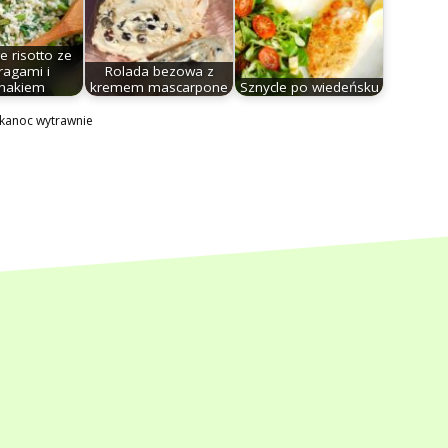
 risotto ze
ragami i
Rolada bezowa z
inakiem
kremem mascarpone
Sznycle po wiedeńsku
kanoc wytrawnie