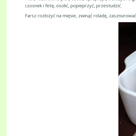
czosnek i fetę, osolić, popieprzyć, przestudzić.
Farsz rozłożyć na mięsie, zwinąć roladę, zasznurować 