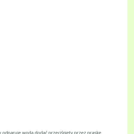
gdy odparuje woda dodać przeciśnięty przez praskę