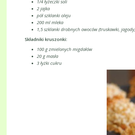
1/4 łyżeczki soli
2 jajka
pół szklanki oleju
200 ml mleka
1,5 szklanki drobnych owoców (truskawki, jagody,
Składniki kruszonki:
100 g zmielonych migdałów
20 g masła
3 łyżki cukru