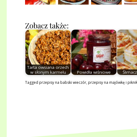
Zobacz także:
Tarta owsiana orzech
w słonym karmelu
Powidła wiśniowe
Ślimacz
Tagged
przepisy na babski wieczór
,
przepisy na majówkę i pikni