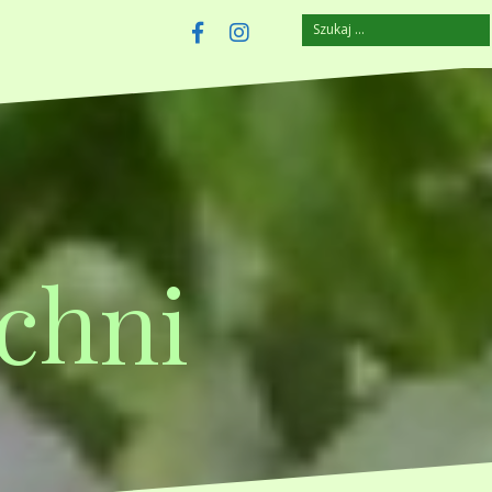
Szukaj:
szczuplejemy.pl
Facebook
Instagram
chni