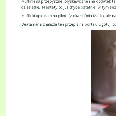
Muffinki są przepyszne, błyskawiczne i na dodatek ta
dziesiątkę. Niestety to już chyba ostatnie, w tym s
Muffinki upiekłam na piknik (z okazji Dnia Matki), al
Beatamaria znalazła ten przepis na portalu Ugotuj. t