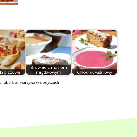
Brownie z masłem
ki pizzowe
migdałowym
Chłodnik wiśniowy
k
,
rabarbar
,
warzywa w słodyczach