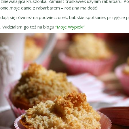
 zniewalająca kruszonka. Zamiast truskawek użyłam rabarbaru. Po
ezonie,moje danie z rabarbarem – rodzina ma dość!
e nadają się również na podwieczorek, babskie spotkanie, przyjęcie 
o. Widziałam go też na blogu
“Moje Wypieki”
.