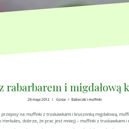
 z rabarbarem i migdałową 
26 maja 2012
Gosia
Babeczki i muffinki
przepisy na: muffinki z truskawkami i kruszonką migdałową, muffi
k Herkules, dobrze, że prac jest mniej) – muffinki z truskawkami 