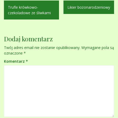
Nawigacja
Trufle krówkowo-
Likier bożonarodzeniowy
wpisu
czekoladowe ze śliwkami
Dodaj komentarz
Twój adres email nie zostanie opublikowany.
Wymagane pola są
oznaczone
*
Komentarz
*