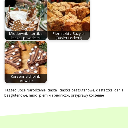
Miodownik - torcik z
Pierniczki z Bazylei
kaszą i powidłami
(Basler Leckerli)
Korzenne choinki
brownie
Tagged
Boże Narodzenie
,
ciasta i ciastka bezglutenowe
,
ciasteczka
,
dania
bezglutenowe
,
miód
,
pierniki i pierniczki
,
przyprawy korzenne