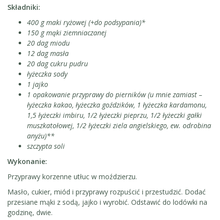
Składniki:
400 g maki ryżowej (+do podsypania)*
150 g mąki ziemniaczanej
20 dag miodu
12 dag masła
20 dag cukru pudru
łyżeczka sody
1 jajko
1 opakowanie przyprawy do pierników (u mnie zamiast –
łyżeczka kakao, łyżeczka goździków, 1 łyżeczka kardamonu,
1,5 łyżeczki imbiru, 1/2 łyżeczki pieprzu, 1/2 łyżeczki gałki
muszkatołowej, 1/2 łyżeczki ziela angielskiego, ew. odrobina
anyżu)**
szczypta soli
Wykonanie:
Przyprawy korzenne utłuc w moździerzu.
Masło, cukier, miód i przyprawy rozpuścić i przestudzić. Dodać
przesiane mąki z sodą, jajko i wyrobić. Odstawić do lodówki na
godzinę, dwie.