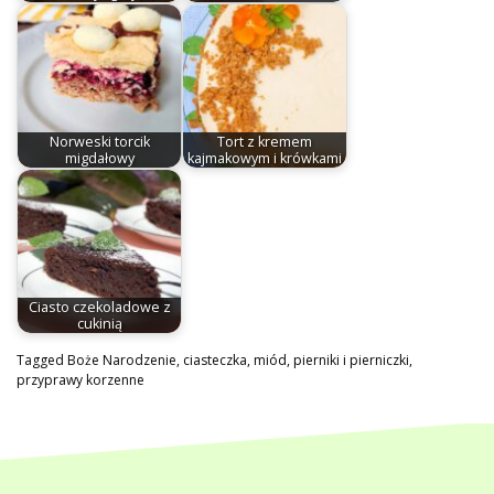
Norweski torcik
Tort z kremem
migdałowy
kajmakowym i krówkami
Ciasto czekoladowe z
cukinią
Tagged
Boże Narodzenie
,
ciasteczka
,
miód
,
pierniki i pierniczki
,
przyprawy korzenne