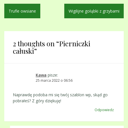
Nawigacja
Trufle owsiane
Wigilijne gołąbki z grzybami
wpisu
2 thoughts on “
Pierniczki
całuski
”
Kawa
pisze:
25 marca 2022 o 06:56
Naprawdę podoba mi się twój szablon wp, skąd go
pobrałeś? Z góry dziękuję!
Odpowiedz