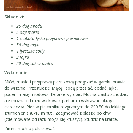
Składniki:
25 dag miodu
5 dag masła
1 czubata łyżka przyprawy piernikowej
50 dag mąki
1 łyżeczka sody
2 jajka
20 dag cukru pudru
Wykonanie:
Miód, masło i przyprawę piernikową podgrzać w garnku prawie
do wrzenia. Przestudzić. Mąkę i sodę przesiać, dodać jajka,
puder i masę miodową. Dobrze wyrobić. Można ciasto schodzić,
ale można od razu wałkować partiami i wykrawać okrągłe
ciasteczka. Piec w piekarniku rozgrzanym do 200 °C do lekkiego
zrumienienia (8-10 minut). Zdejmować z blaszki po chwili
(zdejmowane od razu mogą się kruszyć). Studzić na kratce.
Zimne można polukrować.