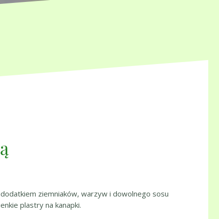
ną
d z dodatkiem ziemniaków, warzyw i dowolnego sosu
nkie plastry na kanapki.