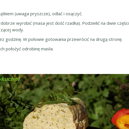
ątkiem (uwaga pryszcze), odlać i osączyć.
i dobrze wyrobić (masa jest dość rzadka). Podzielić na dwie częś
wrzącej wody.
ez godzinę. W połowie gotowania przewrócić na drugą stronę.
ch położyć odrobinę masła.