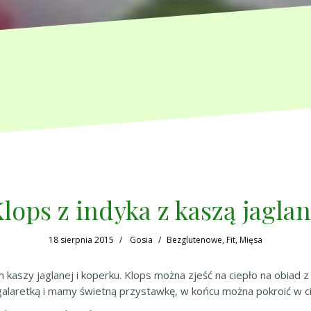
lops z indyka z kaszą jagla
18 sierpnia 2015
Gosia
Bezglutenowe
,
Fit
,
Mięsa
m kaszy jaglanej i koperku. Klops można zjeść na ciepło na obia
 galaretką i mamy świetną przystawkę, w końcu można pokroić w cie