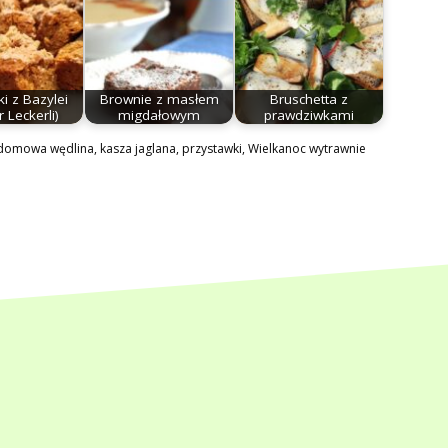
ki z Bazylei
Brownie z masłem
Bruschetta z
r Leckerli)
migdałowym
prawdziwkami
domowa wędlina
,
kasza jaglana
,
przystawki
,
Wielkanoc wytrawnie