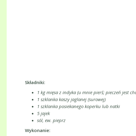
Składniki:
1 kg mięsa z indyka (u mnie pierś; pieczeń jest ch
1 szklanka kaszy jaglanej (surowej)
1 szklanka posiekanego koperku lub natki
5 jajek
sól, ew. pieprz
Wykonanie: