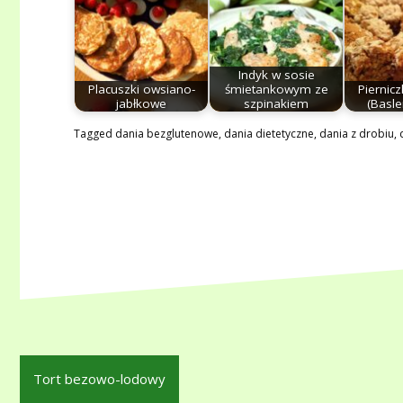
Indyk w sosie
Placuszki owsiano-
śmietankowym ze
Piernicz
jabłkowe
szpinakiem
(Basle
Tagged
dania bezglutenowe
,
dania dietetyczne
,
dania z drobiu
,
Nawigacja
Tort bezowo-lodowy
wpisu