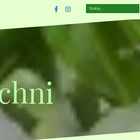
Szukaj:
szczuplejemy.pl
Facebook
Instagram
chni