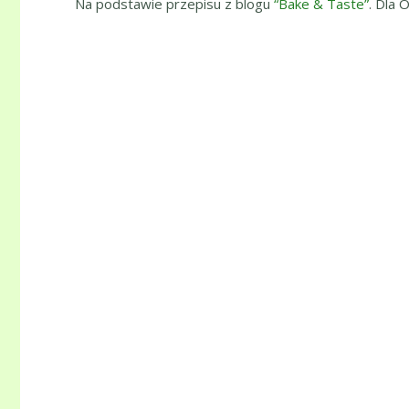
Na podstawie przepisu z blogu
“Bake & Taste”
. Dla O