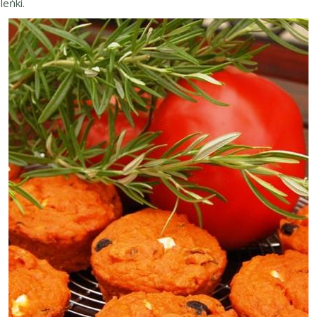
leńki.