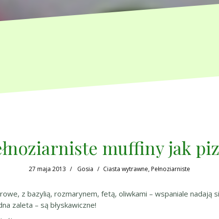
łnoziarniste muffiny jak pi
27 maja 2013
Gosia
Ciasta wytrawne
,
Pełnoziarniste
e, z bazylią, rozmarynem, fetą, oliwkami – wspaniale nadają się 
dna zaleta – są błyskawiczne!