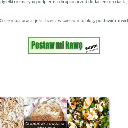
; igiełki rozmarynu podpiec na chrupko przed dodaniem do ciasta; 
 Ci się moja praca, jeśli chcesz wspierać mój blog, postawić mi wirt
Drożdżówka owsiano-