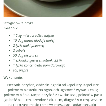
Stroganow z indyka
Składniki:
1,5 kg mięsa z udźca indyka
10 dag masła (dodaję mniej)
2 łyżki mąki pszennej
2 cebule
50 dag pieczarek
1 szklanka gęstej śmietanki 22 %
1 łyżka koncentratu pomidorowego
sól, pieprz
Wykonanie:
Pieczarki oczyścić, oddzielić ogonki od kapeluszy. Kapelusze
pokroić w plasterki. Na ogonkach ugotować wywar. Cebulę
pokroić w piórka. Mięso oczyścić z ew. tłuszczu, pokroić w paski
(grubość ok. 1 cm, szerokość ok. 1 cm, długość 5-6 cm). Wrzucić
na rozgrzane masło i smażyć mieszając. Dodać pieczarki i