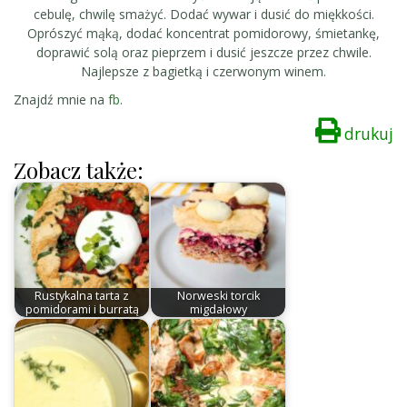
cebulę, chwilę smażyć. Dodać wywar i dusić do miękkości.
Oprószyć mąką, dodać koncentrat pomidorowy, śmietankę,
doprawić solą oraz pieprzem i dusić jeszcze przez chwile.
Najlepsze z bagietką i czerwonym winem.
Znajdź mnie na
fb
.
drukuj
Zobacz także:
Rustykalna tarta z
Norweski torcik
pomidorami i burratą
migdałowy