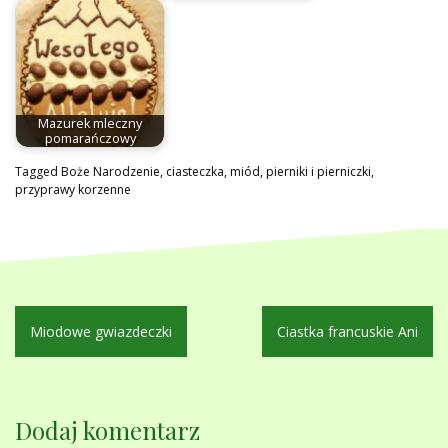
Mazurek mleczny
pomarańczowy
Tagged
Boże Narodzenie
,
ciasteczka
,
miód
,
pierniki i pierniczki
,
przyprawy korzenne
Nawigacja
Miodowe gwiazdeczki
Ciastka francuskie Ani
wpisu
Dodaj komentarz