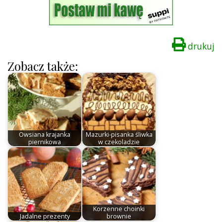
drukuj
Zobacz także:
Owsiana krajanka
Mazurki-pisanka śliwka
piernikowa
w czekoladzie
Korzenne choinki
Jadalne prezenty
brownie