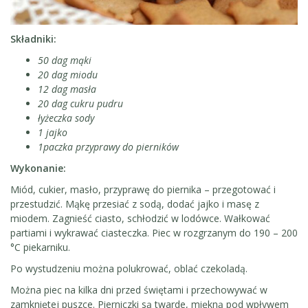
Składniki:
50 dag mąki
20 dag miodu
12 dag masła
20 dag cukru pudru
łyżeczka sody
1 jajko
1paczka przyprawy do pierników
Wykonanie:
Miód, cukier, masło, przyprawę do piernika – przegotować i
przestudzić. Mąkę przesiać z sodą, dodać jajko i masę z
miodem. Zagnieść ciasto, schłodzić w lodówce. Wałkować
partiami i wykrawać ciasteczka. Piec w rozgrzanym do 190 – 200
°C piekarniku.
Po wystudzeniu można polukrować, oblać czekoladą.
Można piec na kilka dni przed świętami i przechowywać w
zamkniętej puszce. Pierniczki są twarde, miękną pod wpływem