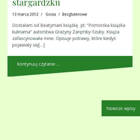
stargardzku
13 marca 2012
Gosia
Bezglutenowe
Dostałam od Beatymarii książkę pt: “Pomorska książka
kulinarna” autorstwa Grażyny Zaręmby-Szuby. Książa
zafascynowała mnie. Opisuje potrawy, które kiedyś
pojawiały się[…]
Kontynuuj czytanie …
Nawigacja
Nowsze wpisy
po
wpisach