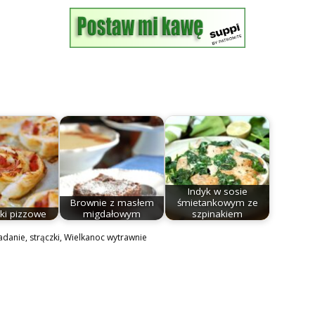
Indyk w sosie
Brownie z masłem
śmietankowym ze
ki pizzowe
migdałowym
szpinakiem
adanie
,
strączki
,
Wielkanoc wytrawnie