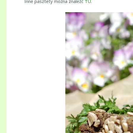
Inne pasztety można znaleźć
TU
.