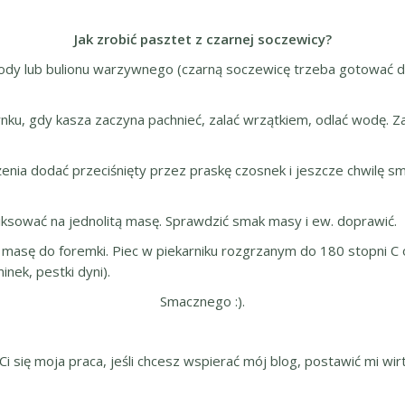
Jak zrobić pasztet z czarnej soczewicy?
dy lub bulionu warzywnego (czarną soczewicę trzeba gotować dł
ku, gdy kasza zaczyna pachnieć, zalać wrzątkiem, odlać wodę. Z
enia dodać przeciśnięty przez praskę czosnek i jeszcze chwilę s
miksować na jednolitą masę. Sprawdzić smak masy i ew. doprawić.
masę do foremki. Piec w piekarniku rozgrzanym do 180 stopni C 
nek, pestki dyni).
Smacznego :).
 Ci się moja praca, jeśli chcesz wspierać mój blog, postawić mi wirt