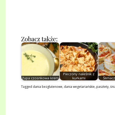
Zobacz także:
Pieczony naleśnik z
Zupa czosnkowa krem
kurkami
Ślimacz
Tagged
dania bezglutenowe
,
dania wegetariańskie
,
pasztety
,
śni