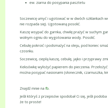
ew. ziarna do posypania pasztetu
Soczewicę umyć i ugotować w w dwóch szklankach wo
nie rozpada się). Ugotowaną posolić.
Kaszę wsypać do garnka, chwilę prażyć w suchym garn
wolnym ogniu do wygotowania wody. Posolić.
Cebulę pokroić i podsmażyć na oleju, pod koniec smaż
czosnku.
Soczewicę, ciepłą kaszę, cebulę, jajko i przyprawy z
Keksówkę wyłożyć papierem do pieczenia. Przełożyć 
można posypać nasionami (słonecznik, czarnuszka, kmi
Znajdź mnie na
fb
.
Jeśli któryś z przepisów spodobał Ci się, jeśli podoba
że to proste!