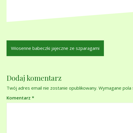
Nawigacja
Wiosenne babeczki jajeczne ze szparagami
wpisu
Dodaj komentarz
Twój adres email nie zostanie opublikowany.
Wymagane pola 
Komentarz
*