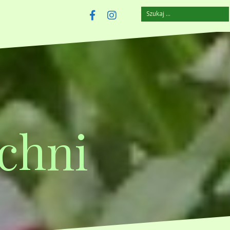
Szukaj:
szczuplejemy.pl
Facebook
Instagram
chni